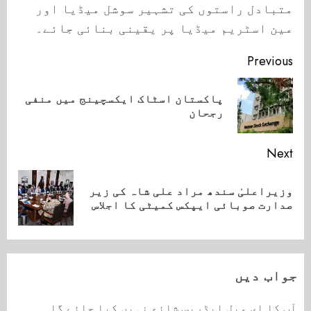
متبادل راستوں کی تشہیر سوشل میڈیا اور
مین اسٹریم میڈیا پر یقینی بنائی جائے۔
Continue
Previous
Reading
پاکستان اسٹاک ایکسچینج میں منفی
ious
رجحان
ost:
Next
وزیراعلیٰ سندھ مراد علی شاہ کی زیر
Next
صدارت صوبائی ایپکس کمیٹی کا اجلاس
post:
جواب دیں
آپ کا ای میل ایڈریس شائع نہیں کیا جائے گا۔