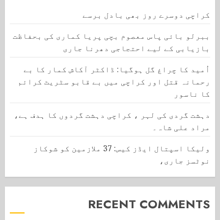
کراچی دوسرے روز بھی بادل برسے
ببرلو بائی پاس معصوم بچی پریا کماری کی بحفاظت
بازیابی کے لیے احتجاجی دھرنا جاری
اُمید کا چراغ گل ہوگیا: ڈاکٹر آکاش کمار کا بے
رحمانہ قتل اور کراچی میں بے قابو سٹریٹ کرائم
کا ناسور
دہشت گردی کی لہر ، کراچی دہشت گردوں کا ہدف ہے،
مراد علی شاہ۔
ولیکا اسپتال ایڈز کیس: 37 ملازمین کو شوکاز
نوٹسز جاری،
RECENT COMMENTS