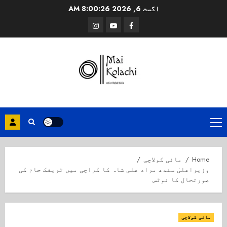
Ski
اگست 6, 2026
8:00:26 AM
t
Instagram
Youtube
Facebook
conten
Primary
Menu
Home
مائی کولاچی
وزیراعلیٰ سندھ مراد علی شاہ کا کراچی میں ٹریفک جام کی
صورتحال کا نوٹس
مائی کولاچی