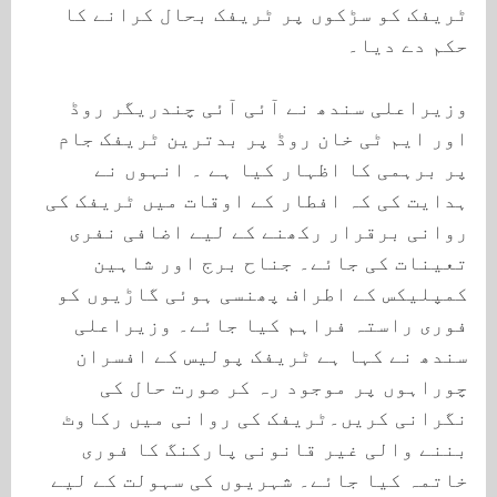
ٹریفک کو سڑکوں پر ٹریفک بحال کرانے کا
حکم دے دیا۔
وزیراعلی سندھ نے آئی آئی چندریگر روڈ
اور ایم ٹی خان روڈ پر بدترین ٹریفک جام
پر برہمی کا اظہار کیا ہے ۔ انہوں نے
ہدایت کی کہ افطار کے اوقات میں ٹریفک کی
روانی برقرار رکھنے کے لیے اضافی نفری
تعینات کی جائے۔ جناح برج اور شاہین
کمپلیکس کے اطراف پھنسی ہوئی گاڑیوں کو
فوری راستہ فراہم کیا جائے۔ وزیراعلی
سندھ نے کہا ہے ٹریفک پولیس کے افسران
چوراہوں پر موجود رہ کر صورت حال کی
نگرانی کریں۔ٹریفک کی روانی میں رکاوٹ
بننے والی غیر قانونی پارکنگ کا فوری
خاتمہ کیا جائے۔ شہریوں کی سہولت کے لیے