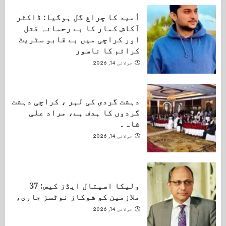
اُمید کا چراغ گل ہوگیا: ڈاکٹر
آکاش کمار کا بے رحمانہ قتل
اور کراچی میں بے قابو سٹریٹ
کرائم کا ناسور
جولائی 14, 2026
دہشت گردی کی لہر ، کراچی دہشت
گردوں کا ہدف ہے، مراد علی
شاہ۔
جولائی 14, 2026
ولیکا اسپتال ایڈز کیس: 37
ملازمین کو شوکاز نوٹسز جاری،
جولائی 14, 2026