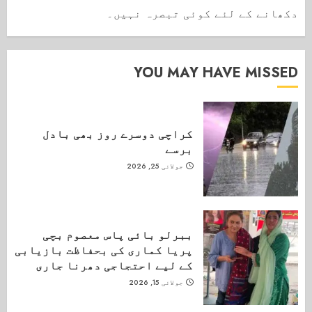
دکھانے کے لئے کوئی تبصرہ نہیں۔
YOU MAY HAVE MISSED
کراچی دوسرے روز بھی بادل
برسے
جولائی 25, 2026
ببرلو بائی پاس معصوم بچی
پریا کماری کی بحفاظت بازیابی
کے لیے احتجاجی دھرنا جاری
جولائی 15, 2026