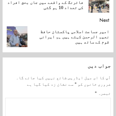
ious
فائرنگ کے واقعے میں جاں بحق افراد
ost:
کی تعداد 10 ہو گئی
Next
امیر جماعت اسلامی پاکستان حافظ
Next
نعیم الرحمن کہتے ہیں ہم ایرانی
post:
قوم کے ساتھ ہیں
جواب دیں
آپ کا ای میل ایڈریس شائع نہیں کیا جائے گا۔
ضروری خانوں کو
*
سے نشان زد کیا گیا ہے
تبصرہ
*