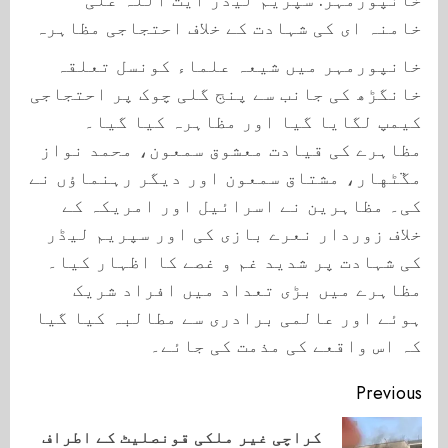
خامنہ ای کی شہادت کے خلاف احتجاجی مظاہرہ
خانپورمہر میں شیعہ علماء کونسل تعلقہ
خانگڑھ کی جانب سے پنج گلی چوک پر احتجاجی
کیمپ لگایا گیا اور مظاہرہ کیا گیا۔
مظاہرے کی قیادت معشوق سمعون، محمد نواز
مڱڻهار، مشتاق سمعون اور دیگر رہنماؤں نے
کی۔ مظاہرین نے اسرائیل اور امریکہ کے
خلاف زوردار نعرے بازی کی اور سپریم لیڈر
کی شہادت پر شدید غم و غصے کا اظہار کیا۔
مظاہرے میں بڑی تعداد میں افراد شریک
ہوئے اور عالمی برادری سے مطالبہ کیا گیا
کہ اس واقعے کی مذمت کی جائے۔
Continue
Previous
Reading
کراچی غیر ملکی قونصلیٹ کے اطراف