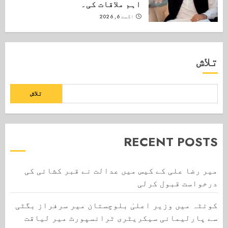
اہم ملاقات کی۔
اگست 6, 2026
تلاش
تلاش
RECENT POSTS
میر رضا علی کے کیس میں عدالت نے قبر کشائی کی
درخواست قبول کرلی
کوئٹہ میں وزیر اعلیٰ بلوچستان میر سرفراز بگٹی
سے پارلیمانی سیکریٹری ٹرانسپورٹ میر لیاقت