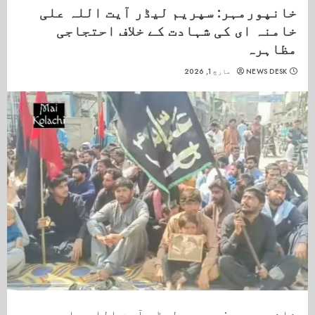
خانپورمہر: سپریم لیڈر آیت اللہ علی
خامنہ ای کی شہادت کے خلاف احتجاجی
مظاہرہ
NEWS DESK
مارچ 1, 2026
خانپورمہر: سپریم لیڈر آیت اللہ علی