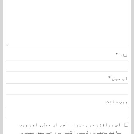
نام
*
ای میل
*
ویب‌ سائٹ
اس براؤزر میں میرا نام، ای میل، اور ویب
سائٹ محفوظ رکھیں اگلی بار جب میں تبصرہ