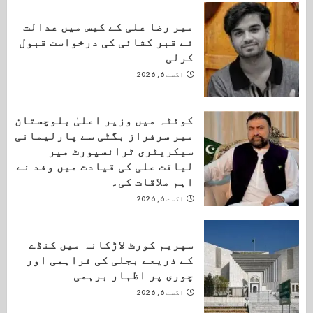
میر رضا علی کے کیس میں عدالت
نے قبر کشائی کی درخواست قبول
کرلی
اگست 6, 2026
کوئٹہ میں وزیر اعلیٰ بلوچستان
میر سرفراز بگٹی سے پارلیمانی
سیکریٹری ٹرانسپورٹ میر
لیاقت علی کی قیادت میں وفد نے
اہم ملاقات کی۔
اگست 6, 2026
سپریم کورٹ لاڑکانہ میں کنڈے
کے ذریعے بجلی کی فراہمی اور
چوری پر اظہار برہمی
اگست 6, 2026