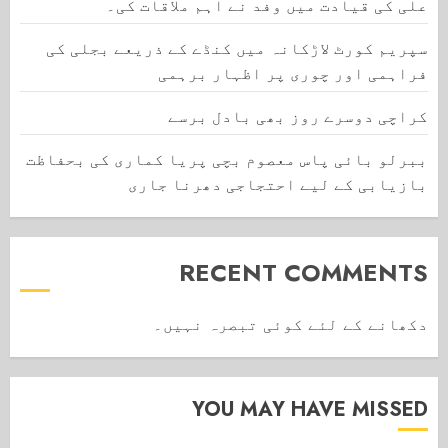
علی کی قیادت میں وفد نے اہم ملاقات کی۔
سپریم کورٹ لاڑکانہ میں کنڈے کے ذریعے بجلی کی
فراہمی اور چوری پر اظہار برہمی
کراچی دوسرے روز بھی بادل برسے
ببرلو بائی پاس معصوم بچی پریا کماری کی بحفاظت
بازیابی کے لیے احتجاجی دھرنا جاری
RECENT COMMENTS
دکھانے کے لئے کوئی تبصرہ نہیں۔
YOU MAY HAVE MISSED