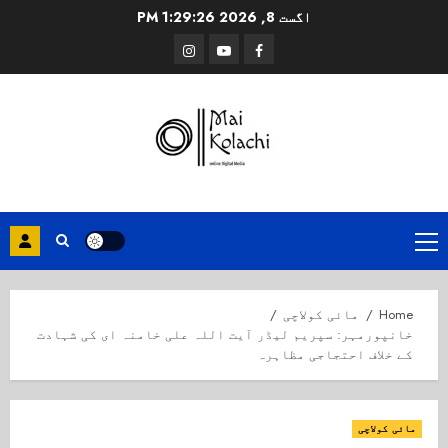
Ski
اگست 8, 2026
1:29:27 PM
t
Instagram
Youtube
Facebook
conten
Primary
Menu
Home
مائی کولاچی
خانپورمہر: سپریم لیڈر آیت اللہ علی خامنہ ای کی شہادت
کے خلاف احتجاجی مظاہرہ
مائی کولاچی