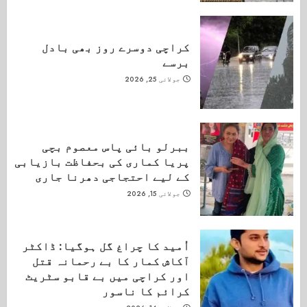
کراچی دوسرے روز بھی بادل
برسے
جولائی 25, 2026
ببرلو بائی پاس معصوم بچی
پریا کماری کی بحفاظت بازیابی
کے لیے احتجاجی دھرنا جاری
جولائی 15, 2026
اُمید کا چراغ گل ہوگیا: ڈاکٹر
آکاش کمار کا بے رحمانہ قتل
اور کراچی میں بے قابو سٹریٹ
کرائم کا ناسور