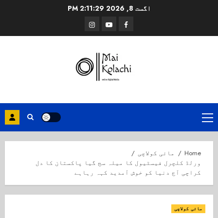
Ski
اگست 8, 2026
2:11:30 PM
t
Instagram
Youtube
Facebook
conten
Primary
Menu
Home
مائی کولاچی
ورلڈ کلچرل فیسٹیول کا میلہ سج گیا پاکستان کا دل
کراچی آج دنیا کو خوش آمدید کہہ رہاہے
مائی کولاچی