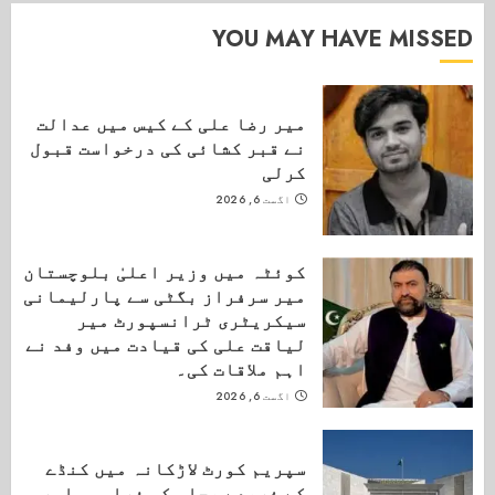
YOU MAY HAVE MISSED
میر رضا علی کے کیس میں عدالت
نے قبر کشائی کی درخواست قبول
کرلی
اگست 6, 2026
کوئٹہ میں وزیر اعلیٰ بلوچستان
میر سرفراز بگٹی سے پارلیمانی
سیکریٹری ٹرانسپورٹ میر
لیاقت علی کی قیادت میں وفد نے
اہم ملاقات کی۔
اگست 6, 2026
سپریم کورٹ لاڑکانہ میں کنڈے
کے ذریعے بجلی کی فراہمی اور