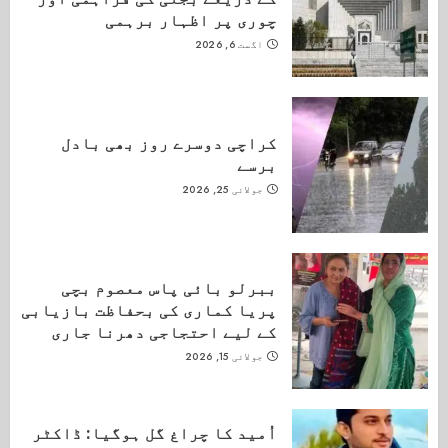
چوری پر اظہار برہمی
اگست 6, 2026
کراچی دوسرے روز بھی بادل
برسے
جولائی 25, 2026
ببرلو بائی پاس معصوم بچی
پریا کماری کی بحفاظت بازیابی
کے لیے احتجاجی دھرنا جاری
جولائی 15, 2026
اُمید کا چراغ گل ہوگیا: ڈاکٹر