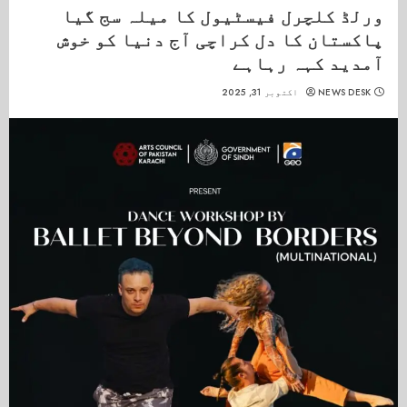
ورلڈ کلچرل فیسٹیول کا میلہ سج گیا
پاکستان کا دل کراچی آج دنیا کو خوش
آمدید کہہ رہاہے
NEWS DESK
اکتوبر 31, 2025