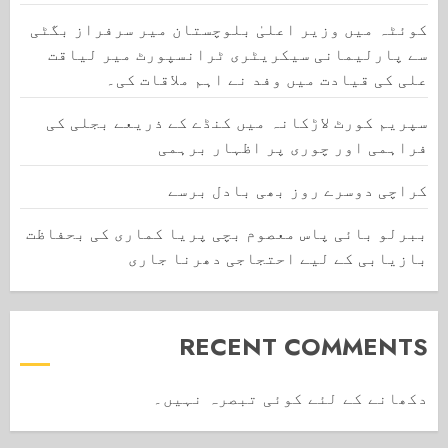
کوئٹہ میں وزیر اعلیٰ بلوچستان میر سرفراز بگٹی
سے پارلیمانی سیکریٹری ٹرانسپورٹ میر لیاقت
علی کی قیادت میں وفد نے اہم ملاقات کی۔
سپریم کورٹ لاڑکانہ میں کنڈے کے ذریعے بجلی کی
فراہمی اور چوری پر اظہار برہمی
کراچی دوسرے روز بھی بادل برسے
ببرلو بائی پاس معصوم بچی پریا کماری کی بحفاظت
بازیابی کے لیے احتجاجی دھرنا جاری
RECENT COMMENTS
دکھانے کے لئے کوئی تبصرہ نہیں۔