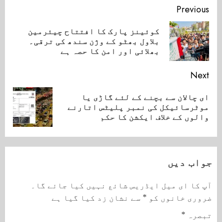
Continue
Previous
Reading
کوئینز پارک کا افتتاح چیئرمین
ious
بلاول بھٹو کے وژن سندھ کی ترقی۔
ost:
بھلائی اور امن کا حصہ ہے
Next
ای چالان سے بچنے کے لئے گاڑی یا
Next
موٹرسائیکل کی نمبر پلیٹس اتارنے
post:
والوں کے خلاف ایکشن کا حکم
جواب دیں
آپ کا ای میل ایڈریس شائع نہیں کیا جائے گا۔
ضروری خانوں کو
*
سے نشان زد کیا گیا ہے
تبصرہ
*