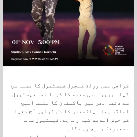
کراچی میں ورلڈ کلچرل فیسٹیول کا میلہ سج
گیا۔ وزیراعلی سندھ کا کہنا تھا فیسٹیول
سے دنیا بھر میں پاکستان کا مثبت امیج
اجاگر ہوا۔ پاکستان کا دل کراچی آج دنیا
کو خوش آمدید کہہ رہاہے۔فیسٹیول سات
دسمبرتک جاری رہے گا۔۔
وزیراعلیٰ سندھ مراد علی شاہ نے آرٹس