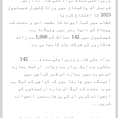
کونسل آف پاکستان میں ورلڈ کلچرل فیسٹیول
2025 کا افتتاح کردیا۔
خطاب میں کہا ایونٹ کا مقصد امن و محبت کے
پیغام کو دنیا بھر میں پھیلانا ہے۔
فیسٹیول میں 142 ممالک کے 1,000 سے زائد
فنکاروں کی شرکت بڑی کامیابی ہے۔
مراد علی شاہ، وزیراعلیٰ سندھ ۔۔۔ 142
ملکوں سے ایک ہزار سے زیادہ ارٹسٹ ہمارے
اس صوبے میں ہمارے اس شہر کراچی میں
آئینگے میں چاہتا ہوں کہ کراچی کے لوگ ہم
صوبہ سندھ کے لوگ ان سارے ارٹیسٹوں کو
انجوائے کریں ان کی پرفارمنسز انجوائے
کریں۔۔۔
وزیراعلی سندھ کا کہنا تھا پاکستان کے