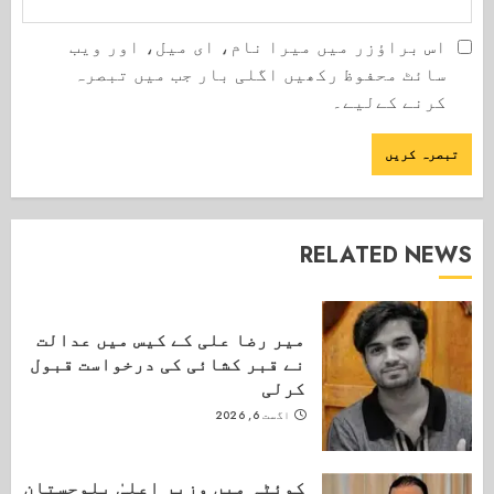
اس براؤزر میں میرا نام، ای میل، اور ویب
سائٹ محفوظ رکھیں اگلی بار جب میں تبصرہ
کرنے کےلیے۔
RELATED NEWS
میر رضا علی کے کیس میں عدالت
نے قبر کشائی کی درخواست قبول
کرلی
اگست 6, 2026
کوئٹہ میں وزیر اعلیٰ بلوچستان