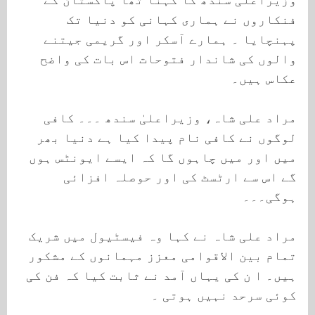
فنکاروں نے ہماری کہانی کو دنیا تک
پہنچایا ۔ ہمارے آسکر اور گریمی جیتنے
والوں کی شاندار فتوحات اس بات کی واضح
عکاس ہیں۔
مراد علی شاہ، وزیراعلیٰ سندھ ۔۔۔ کافی
لوگوں نے کافی نام پیدا کیا ہے دنیا بھر
میں اور میں چاہوں گا کہ ایسے ایونٹس ہوں
گے اس سے ارٹسٹ کی اور حوصلہ افزائی
ہوگی۔۔۔
مراد علی شاہ نے کہا وہ فیسٹیول میں شریک
تمام بین الاقوامی معزز مہمانوں کے مشکور
ہیں۔ ا ن کی یہاں آمد نے ثابت کیا کہ فن کی
کوئی سرحد نہیں ہوتی ۔