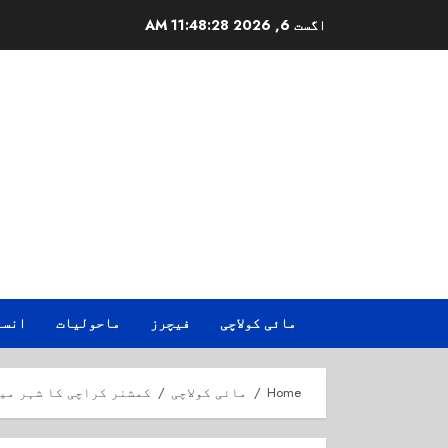
Ski
اگست 6, 2026
11:48:28 AM
t
conten
مائی کولاچی
فیچرز
ماحولیات
انسا
Home
مائی کولاچی
کمشنر کراچی کا شہر می