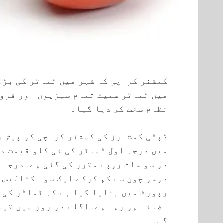
کمشنر کراچی کا شہر میں ٹماٹر کی بڑھ
میں ٹماٹر سمیت تمام سبزیوں اور فروٹ
نظام سخت کر دیا گیا۔
ڈپٹی کمشنرز کی کمشنر کراچی کو پیش 
میں درجہ اول ٹماٹر کی فی کلو قیمت دو
دو سو سات روپے مقرر کی گئی ہے۔درجہ 
دوسو چون سے کم کرکے ایک سو اکتالیس 
رپورٹ میں بتایا گیا ہے کہ ٹماٹر کی 
اضافہ ہو رہا ہے۔اگلے دو روز میں قیم
گی۔