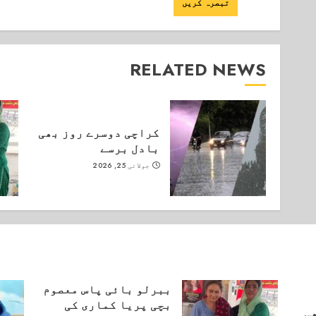
RELATED NEWS
کراچی دوسرے روز بھی
بادل برسے
جولائی 25, 2026
ببرلو بائی پاس معصوم
بچی پریا کماری کی
ی