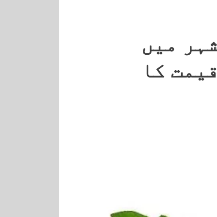
ہر میں
یمت کا