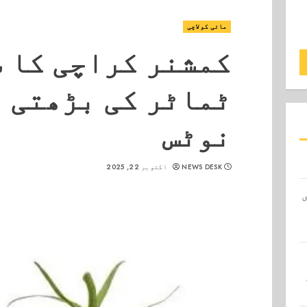
مائی کولاچی
کمشنر کراچی کا ش
ٹماٹر کی بڑھتی ق
نوٹس
NEWS DESK
اکتوبر 22, 2025