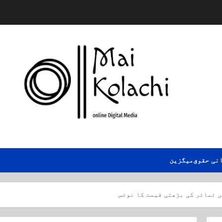
نی حقوق
میگزین
ں ٹماٹر کی بڑھتی قیمت کا نوٹس