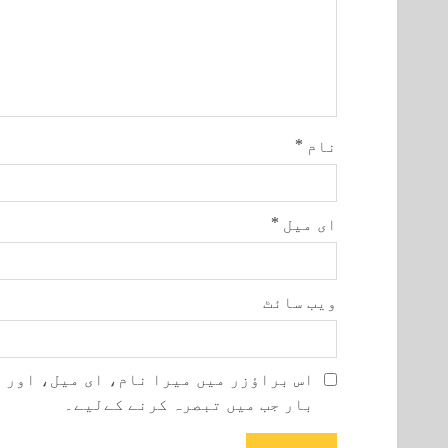
نام
*
ای میل
*
ویب‌ سائٹ
اس براؤزر میں میرا نام، ای میل، اور 
بار جب میں تبصرہ کرنے کےلیے۔