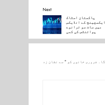
Next
پاکستان اسٹاک
یکسچینج کے انڈیکس
Pre
میں سات سو ترانوے
پوائنٹس کی کمی
گا۔
ضروری خانوں کو
*
سے نشان زد