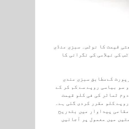
تی قیمت کا نوٹس۔ سبزی منڈی
س کی نیلامی کی نگرانی کا
رپورٹ کےمطابق سبزی مندی
 سو بیاسی روپے سے کم کر کے
دوم ٹماٹر کی فی کلو قیمت
روپے کلو مقرر کردی گئی ہے۔
مقامی پیداوار میں بتدریح
تیں میں معمول پر آجائیں