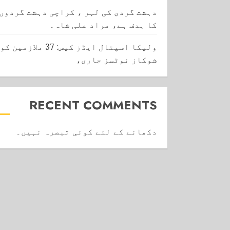
دہشت گردی کی لہر ، کراچی دہشت گردوں
کا ہدف ہے، مراد علی شاہ۔
ولیکا اسپتال ایڈز کیس: 37 ملازمین کو
شوکاز نوٹسز جاری،
RECENT COMMENTS
دکھانے کے لئے کوئی تبصرہ نہیں۔