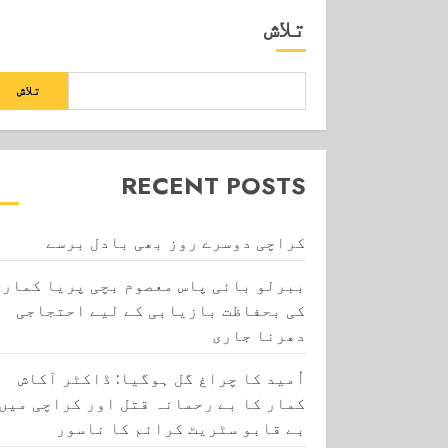
تلاش
تلاش
RECENT POSTS
کراچی دوسرے روز بھی بادل برسے
ببرلو بائی پاس معصوم بچی پریا کماری
کی بحفاظت بازیابی کے لیے احتجاجی
دھرنا جاری
اُمید کا چراغ گل ہوگیا: ڈاکٹر آکاش
کمار کا بے رحمانہ قتل اور کراچی میں
بے قابو سٹریٹ کرائم کا ناسور