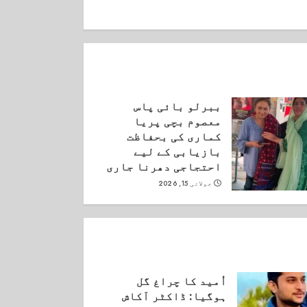
ببرلو بائی پاس
معصوم بچی پریا
کماری کی بحفاظت
بازیابی کے لیے
احتجاجی دھرنا جاری
جولائی 15, 2026
اُمید کا چراغ گل
ہوگیا: ڈاکٹر آکاش