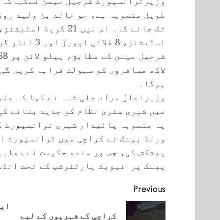
طویل منصوبہ ہے، جو خالد بن ولید روڈ
اسٹیشنز، 8 فلائی اوورز اور 3 انڈر گراؤنڈ اسٹیشنز شامل ہوں گے۔
ہوگا۔
وزیراعلیٰ مراد علی شاہ نے کہا کہ یلو
میں شہری سفری نظام کو جدید بنانے کی 
یہ منصوبہ پائیدار شہری ٹرانسپورٹ کی
ورلڈ بینک نے کراچی میں ٹرانسپورٹ ا
پیشکش کی، جس پر سندھ حکومت نے دھابی
پبلک پرائیویٹ پارٹنرشپ کے تحت انڈس
Continue
Previous
Reading
ایک
کراچی کے شہریوں کے لیے
vious
Next