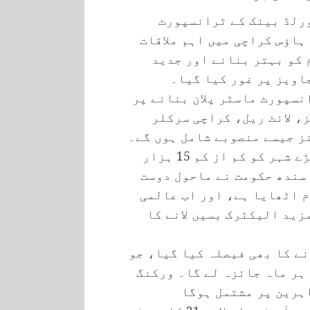
ورلڈ بینک کے ٹرانسپورٹ
 ہاؤس کراچی میں اہم ملاقات
 کو بہتر بنانے اور جدید
اویز پر غور کیا گیا۔
نسپورٹ ماسٹر پلان بنانے پر
، لائٹ ریل، کراچی سرکلر
ز جیسے منصوبے شامل ہوں گے۔
مراد علی شاہ نے کہا کہ کراچی جیسے بڑے شہر کو کم از کم 15 ہزار
 سندھ حکومت نے ماحول دوست
 اٹھایا ہے، اور اب عالمی
ک اور نجی شعبے کے تعاون سے 2000 مزید الیکٹرک بسیں لانے کا
نے کا بھی فیصلہ کیا گیا، جو
 ہر ماہ جائزہ لے گا۔ ورکنگ
ہرین پر مشتمل ہوگا