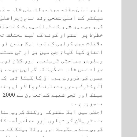
وزیراعلیٰ سندھ سید مراد علی شاہ سے 
سیکٹر کے اعلیٰ سطحی وفد نے وزیراعلیٰ
کی، جس میں شہر کے ٹرانسپورٹ کے نظام
خطوط پر استوار کرنے کے لیے مختلف تج
ملاقات میں کراچی کے لیے ایک جامع ٹرا
اتفاق کیا گیا، جس میں بی آر ٹی سسٹمز
ریلوے، سیاحتی ٹرینیں، اور گڈز ٹرین
بسوں کی ضرورت ہے۔ ان کا کہنا تھا کہ
الیکٹرک بسیں متعارف کروا کر اہم قدم
بین
منصوبہ ہے۔
اجلاس میں ایک مشترکہ ورکنگ گروپ بنا
ماسٹر پلان کی تیاری اور عملدرآمد کا
گروپ سندھ حکومت اور ورلڈ بینک کے ما