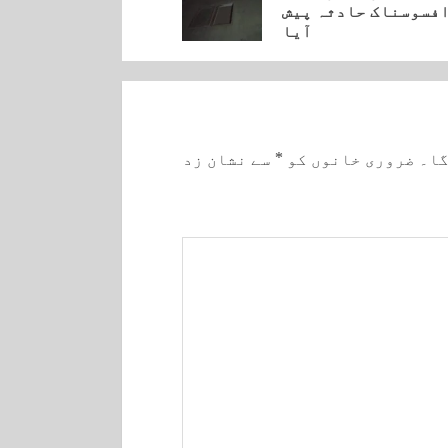
فسوسناک حادثہ پیش
آیا
گا۔
ضروری خانوں کو
*
سے نشان زد