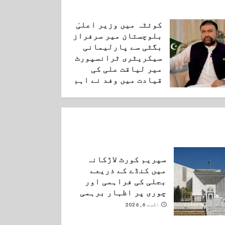
کوئٹہ میں وزیر اعلیٰ
بلوچستان میر سرفراز
بگٹی سے پارلیمانی
سیکریٹری ٹرانسپورٹ
میر لیاقت علی کی
قیادت میں وفد نے اہم
ملاقات کی۔
اگست 6, 2026
سپریم کورٹ لاڑکانہ
میں کنڈے کے ذریعے
بجلی کی فراہمی اور
چوری پر اظہار برہمی
اگست 6, 2026