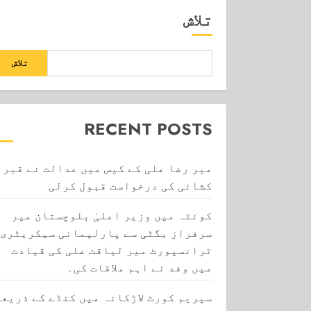
تلاش
تلاش
RECENT POSTS
میر رضا علی کے کیس میں عدالت نے قبر
کشائی کی درخواست قبول کرلی
کوئٹہ میں وزیر اعلیٰ بلوچستان میر
سرفراز بگٹی سے پارلیمانی سیکریٹری
ٹرانسپورٹ میر لیاقت علی کی قیادت
میں وفد نے اہم ملاقات کی۔
سپریم کورٹ لاڑکانہ میں کنڈے کے ذریعے