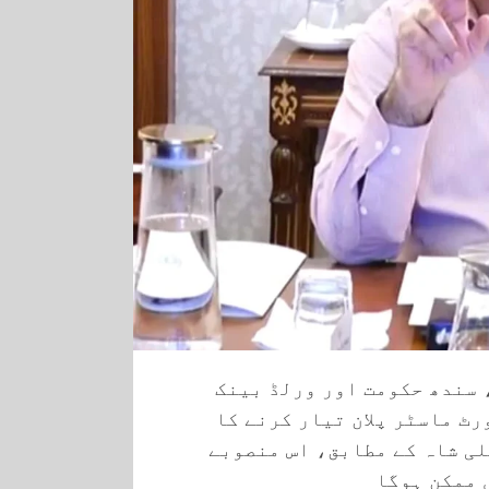
 سندھ حکومت اور ورلڈ بینک
رٹ ماسٹر پلان تیار کرنے کا
لی شاہ کے مطابق، اس منصوبے
 ممکن ہوگا