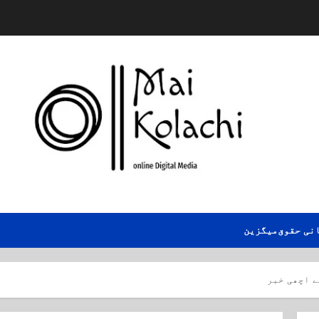
نی حقوق
میگزین
ے اچھی خبر