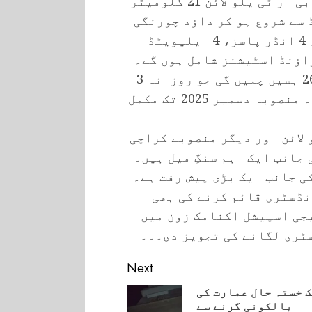
وزیرٹرانسپورٹ شرجیل میمن نےکہاکہ بی آر ٹی یلو لائن 21 کلومیٹر
 سے شروع ہو کر داؤد چورنگی
تک جائے گا۔ اس میں 21 گریڈ اسٹیشنز، 4 انڈر پاسز، 4 ایلیویٹڈ
شرجیل میمن کے مطابق، ییلو لائن پر 268 بسیں چلیں گی جو روزانہ 3
لاکھ مسافروں کو سہولت فراہم کریں گی۔ منصوبہ دسمبر 2025 تک مکمل
 لائن اور دیگر منصوبے کراچی
جانب ایک اہم سنگِ میل ہیں۔
 جانب ایک بڑی پیش رفت ہے۔
نڈسٹری قائم کرنے کی بھی
جی اسپیشل اکنامک زون میں
ٹری لگانے کی تجویز دی۔۔۔
Next
 خستہ حال عمارت کی
بالکونی گرنے سے
Pre