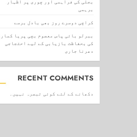
بجلی کی فراہمی اور چوری پر اظہار
برہمی
کراچی دوسرے روز بھی بادل برسے
ببرلو بائی پاس معصوم بچی پریا کماری
کی بحفاظت بازیابی کے لیے احتجاجی
دھرنا جاری
RECENT COMMENTS
دکھانے کے لئے کوئی تبصرہ نہیں۔