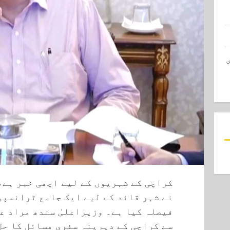
کراچی کے شہریوں کے لیے اچھی خبر ہے،
نے شہر قائد کے لیے ایک جامع ٹرانسپو
فیصلہ کیا ہے۔ وزیراعلیٰ سندھ مراد ع
سے کراچی کے دیرینہ سفری مسائل کا حل