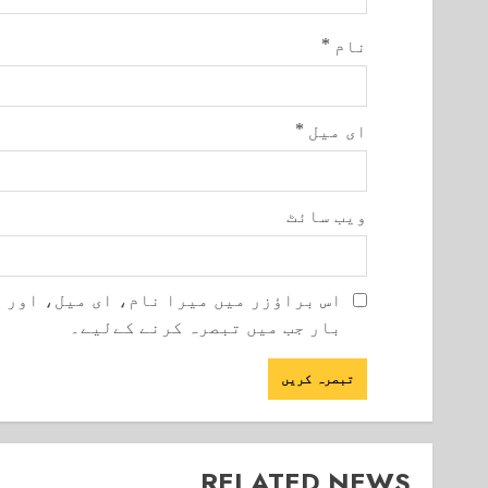
نام
*
ای میل
*
ویب‌ سائٹ
اس براؤزر میں میرا نام، ای میل، اور 
بار جب میں تبصرہ کرنے کےلیے۔
RELATED NEWS