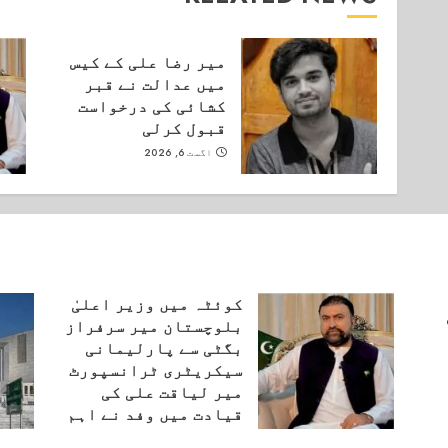
میر رضا علی کے کیس
میں عدالت نے قبر
کشائی کی درخواست
قبول کرلی
اگست 6, 2026
کوئٹہ میں وزیر اعلیٰ
بلوچستان میر سرفراز
بگٹی سے پارلیمانی
سیکریٹری ٹرانسپورٹ
میر لیاقت علی کی
قیادت میں وفد نے اہم
ملاقات کی۔