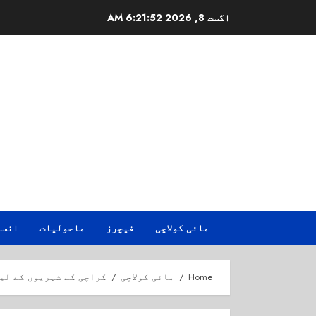
Ski
اگست 8, 2026
6:21:53 AM
t
conten
مائی کولاچی
فیچرز
ماحولیات
انسا
Home
مائی کولاچی
کراچی کے شہریوں کے لی