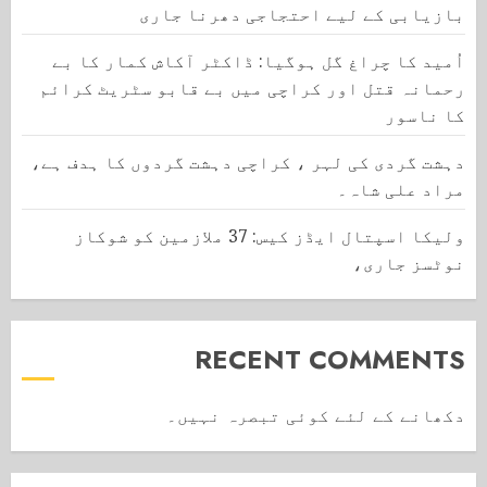
بازیابی کے لیے احتجاجی دھرنا جاری
اُمید کا چراغ گل ہوگیا: ڈاکٹر آکاش کمار کا بے
رحمانہ قتل اور کراچی میں بے قابو سٹریٹ کرائم
کا ناسور
دہشت گردی کی لہر ، کراچی دہشت گردوں کا ہدف ہے،
مراد علی شاہ۔
ولیکا اسپتال ایڈز کیس: 37 ملازمین کو شوکاز
نوٹسز جاری،
RECENT COMMENTS
دکھانے کے لئے کوئی تبصرہ نہیں۔