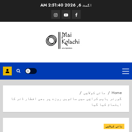
Ski
اگست 6, 2026
2:51:40 AM
t
Instagram
Youtube
Facebook
conten
Primary
Menu
Home
مائی کولاچی
گورنر ہاوس کراچی میں ساتویں روزے پر بھی افطار ڈنر کا
اہتمام کیا گیا
مائی کولاچی