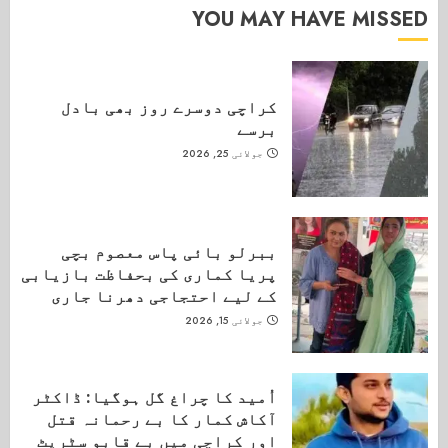
YOU MAY HAVE MISSED
کراچی دوسرے روز بھی بادل
برسے
جولائی 25, 2026
ببرلو بائی پاس معصوم بچی
پریا کماری کی بحفاظت بازیابی
کے لیے احتجاجی دھرنا جاری
جولائی 15, 2026
اُمید کا چراغ گل ہوگیا: ڈاکٹر
آکاش کمار کا بے رحمانہ قتل
اور کراچی میں بے قابو سٹریٹ