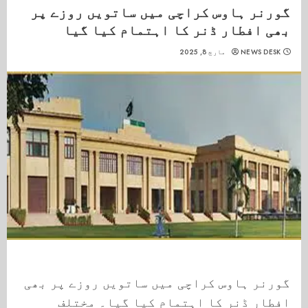
گورنر ہاوس کراچی میں ساتویں روزے پر
بھی افطار ڈنر کا اہتمام کیا گیا
NEWS DESK
مارچ 8, 2025
گورنر ہاوس کراچی میں ساتویں روزے پر بھی
افطار ڈنر کا اہتمام کیا گیا۔ مختلف