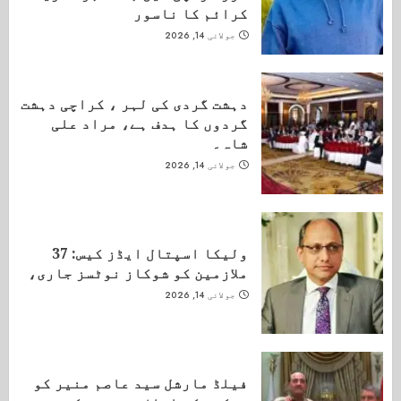
کرائم کا ناسور
جولائی 14, 2026
دہشت گردی کی لہر ، کراچی دہشت
گردوں کا ہدف ہے، مراد علی
شاہ۔
جولائی 14, 2026
ولیکا اسپتال ایڈز کیس: 37
ملازمین کو شوکاز نوٹسز جاری،
جولائی 14, 2026
فیلڈ مارشل سید عاصم منیر کو