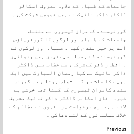
جامعات کے طلباء کے علاوہ معروف اسکالر
ڈاکٹر ذاکر نائیک نے بھی خصوصی شرکت کی ۔
گورنرسندھ کامران ٹیسوری نے مختلف
جامعات کے طلباءاور لوگوں کا گورنرہاﺅس
آمد پر خیر مقد م کیا ۔ طلباءاور لوگوں نے
گورنرسندھ کے ہمراہ سیلفیاں بھی بنوائیں
۔ افطار ڈنر کےشرکاء سے خطاب میں ڈاکٹر
ذاکر نائیک نے کہا رمضان المبارک میں ایک
روپے کا سات سو گنا ثواب ہوتا ہے ۔ گورنر
سندھ کامران ٹیسوری کا کہنا تھا خوشی ہے
شہرہ آفاق اسکالر ڈاکٹر ذاکر نائیک تشریف
لائے ۔ ہماری درخواست پر انہوں نے مظالم کے
خلاف مسلمانوں کے لئے دعاکی ۔
Continue
Previous