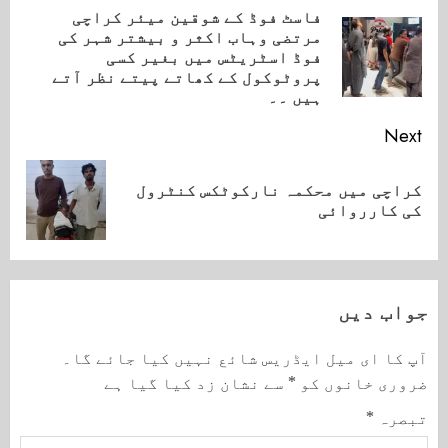
Reading
فاسٹ فوڈ کے شوقین میئر کراچی
مرتضی وہاب اکثر و بیشتر شہر کی
ious
فوڈ اسٹریٹس میں بغیر کسی
ost:
پروٹوکول کے کھاتے پیتے نظر آتے
ہیں ۔۔
Next
کراچی میں محکمہ نارکوٹکس کنٹرول
Next
کی کارروائی
post:
جواب دیں
آپ کا ای میل ایڈریس شائع نہیں کیا جائے گا۔
ضروری خانوں کو
*
سے نشان زد کیا گیا ہے
تبصرہ
*