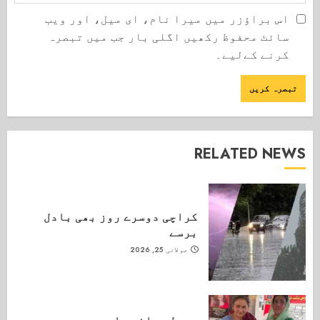
اس براؤزر میں میرا نام، ای میل، اور ویب
سائٹ محفوظ رکھیں اگلی بار جب میں تبصرہ
کرنے کےلیے۔
RELATED NEWS
کراچی دوسرے روز بھی بادل
برسے
جولائی 25, 2026
ببرلو بائی پاس معصوم بچی