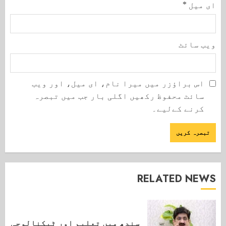
ای میل
*
ویب‌ سائٹ
اس براؤزر میں میرا نام، ای میل، اور ویب
سائٹ محفوظ رکھیں اگلی بار جب میں تبصرہ
کرنے کےلیے۔
RELATED NEWS
سندھ میں تعلیم اور ٹیکنالوجی