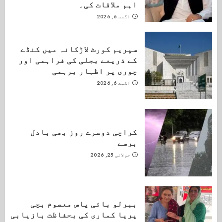
اہم ملاقات کی۔
اگست 6, 2026
سپریم کورٹ لاڑکانہ میں کنڈے
کے ذریعے بجلی کی فراہمی اور
چوری پر اظہار برہمی
اگست 6, 2026
کراچی دوسرے روز بھی بادل
برسے
جولائی 25, 2026
ببرلو بائی پاس معصوم بچی
پریا کماری کی بحفاظت بازیابی