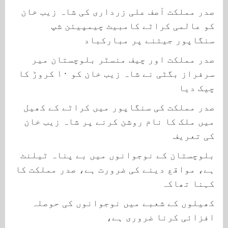
صدر مملکت آصف علی زرداری کی شاہ زیب خان
کو عالمی کراٹے کامبیٹ چیمپیئن شپ
سنگاپور جیتنے پر مبارکباد
صدر مملکت اور چیف منسٹر بلوچستان میر
سرفراز بگٹی نے شاہ زیب خان کو ۱۰ کروڑ کا
چیک دیا
صدر مملکت کی سنگاپور میں کراٹے کے کھیل
میں ملک کا نام روشن کرنے پر شاہ زیب خان
کی تعریف
بلوچستان کے نوجوانوں میں بے پناہ ٹیلنٹ
ہے، مواقع دینے کی ضرورت ہے، صدر مملکت کا
کہنا تھاکہ
کھیلوں کے شعبے میں نوجوانوں کی حوصلہ
افزائی کرنا ضروری ہے،