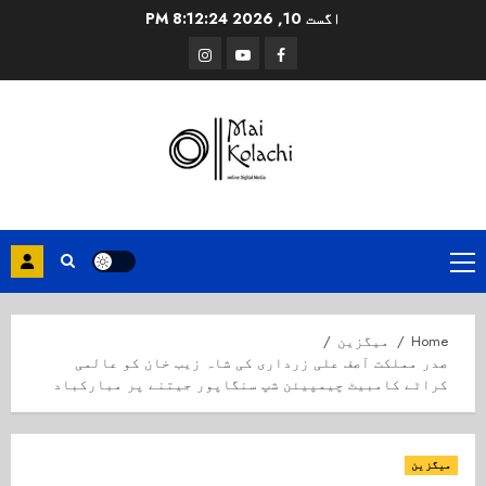
Ski
اگست 10, 2026
8:12:25 PM
t
Instagram
Youtube
Facebook
conten
Primary
Menu
Home
میگزین
صدر مملکت آصف علی زرداری کی شاہ زیب خان کو عالمی
کراٹے کامبیٹ چیمپیئن شپ سنگاپور جیتنے پر مبارکباد
میگزین