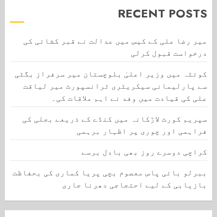
RECENT POSTS
میر رضا علی کے کیس میں عدالت نے قبر کشائی کی
درخواست قبول کرلی
کوئٹہ میں وزیر اعلیٰ بلوچستان میر سرفراز بگٹی
سے پارلیمانی سیکریٹری ٹرانسپورٹ میر لیاقت
علی کی قیادت میں وفد نے اہم ملاقات کی۔
سپریم کورٹ لاڑکانہ میں کنڈے کے ذریعے بجلی کی
فراہمی اور چوری پر اظہار برہمی
کراچی دوسرے روز بھی بادل برسے
ببرلو بائی پاس معصوم بچی پریا کماری کی بحفاظت
بازیابی کے لیے احتجاجی دھرنا جاری