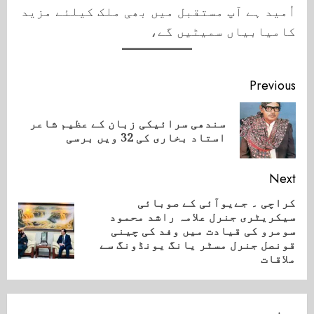
اُمید ہے آپ مستقبل میں بھی ملک کیلئے مزید
کامیابیاں سمیٹیں گے،
Continue
Previous
Reading
سندھی سرائیکی زبان کے عظیم شاعر
ious
استاد بخاری کی 32 ویں برسی
ost:
Next
کراچی ۔ جےیوآئی کے صوبائی
سیکریٹری جنرل علامہ راشد محمود
Next
سومرو کی قیادت میں وفد کی چینی
post:
قونصل جنرل مسٹر یانگ یونڈونگ سے
ملاقات