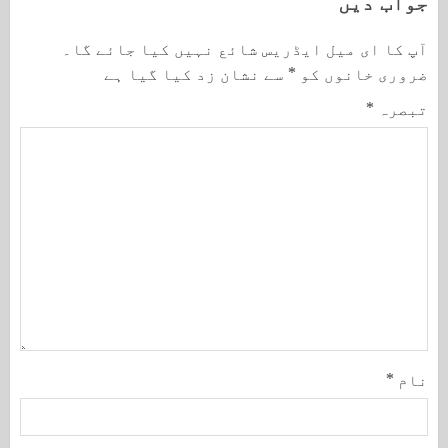
جواب دیں
آپ کا ای میل ایڈریس شائع نہیں کیا جائے گا۔
ضروری خانوں کو
*
سے نشان زد کیا گیا ہے
تبصرہ
*
نام
*