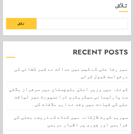
تلاش
تلاش
RECENT POSTS
میر رضا علی کے کیس میں عدالت نے قبر کشائی کی
درخواست قبول کرلی
کوئٹہ میں وزیر اعلیٰ بلوچستان میر سرفراز بگٹی
سے پارلیمانی سیکریٹری ٹرانسپورٹ میر لیاقت
علی کی قیادت میں وفد نے اہم ملاقات کی۔
سپریم کورٹ لاڑکانہ میں کنڈے کے ذریعے بجلی کی
فراہمی اور چوری پر اظہار برہمی