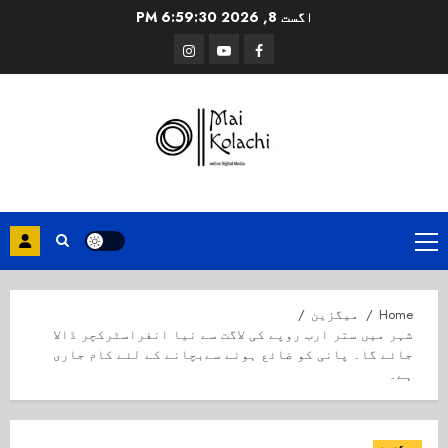
Ski
اگست 8, 2026
6:59:30 PM
t
Instagram
Youtube
Facebook
conten
Primary
Menu
Home
میگزین
شہر میں ستر ارب روپے کی لاگت سے نیا انفراسٹرکچر ڈالا
جائے گا۔ پانی کو ضائع ہونے سےبچانے کے لئے کام جاری
ہے۔