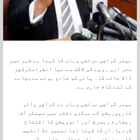
میئر کراچی مرتضی وہاب کا کہنا ہے شہر میں
ستر ارب روپے کی لاگت سے نیا انفراسٹرکچر
ڈالا جائے گا۔ پانی کو ضائع ہونے سےبچانے
کے لئے کام جاری ہے۔
میئر کراچی مرتضی وہاب نے کراچی واٹر
کارپوریشن کے مرکزی دفتر میں سینٹر آف
ریفارم ریسرچ اور انوویشن کا افتتاح
کردیا۔ان کا کہنا تھا دسمبر تک انتیس
کلورینیشن سینٹر فعال ہوجائیں گے۔