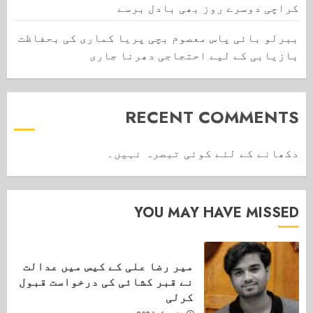
کراچی دوسرے روز بھی بادل برسے
ببرلو بائی پاس معصوم بچی پریا کماری کی بحفاظت
بازیابی کے لیے احتجاجی دھرنا جاری
RECENT COMMENTS
دکھانے کے لئے کوئی تبصرہ نہیں۔
YOU MAY HAVE MISSED
میر رضا علی کے کیس میں عدالت
نے قبر کشائی کی درخواست قبول
کرلی