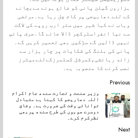
ہزاروں گیلن پانی کو ضائع ہونے سےبچانے
کے لئے دھابیجی پر کام چل رہا ہے۔مرتضی
وہاب نے کہا شہر میں ستر ارب روپے کی لاگت
سے نیا انفراسٹرکچر ڈالا جائے گا۔صرف پائپ
نہیں ڈالیں گے سڑکیں بھی تعمیر کریں گے۔
پانی کی بلنگ کی شکایات پر چار ہزار سے
زائد رہائشی،کمرشل کسٹمرزکےلئےمیٹرز
نصب کرنے کا منصوبہ ہے۔
Continue
Previous
Reading
وزیر صنعت و تجارت سندھ جام اکرام
اللہ دھاریجو کا کہنا ہے متبادل
ious
توانائی وقت کی ضرورت ہے۔ وفاق
ost:
دوسرے صوبوں کی طرح سندھ پربھی
نظرکرم کرے۔
Next