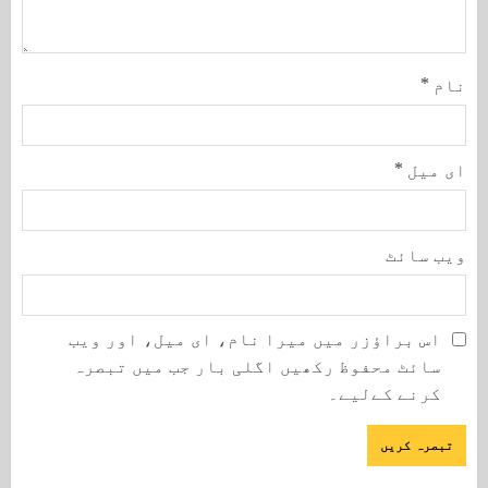
نام
*
ای میل
*
ویب‌ سائٹ
اس براؤزر میں میرا نام، ای میل، اور ویب
سائٹ محفوظ رکھیں اگلی بار جب میں تبصرہ
کرنے کےلیے۔