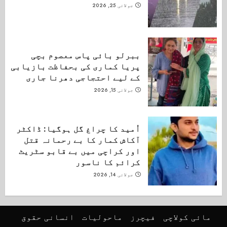
جولائی 25, 2026
ببرلو بائی پاس معصوم بچی
پریا کماری کی بحفاظت بازیابی
کے لیے احتجاجی دھرنا جاری
جولائی 15, 2026
اُمید کا چراغ گل ہوگیا: ڈاکٹر
آکاش کمار کا بے رحمانہ قتل
اور کراچی میں بے قابو سٹریٹ
کرائم کا ناسور
جولائی 14, 2026
مائی کولاچی
فیچرز
ماحولیات
انسانی حقوق