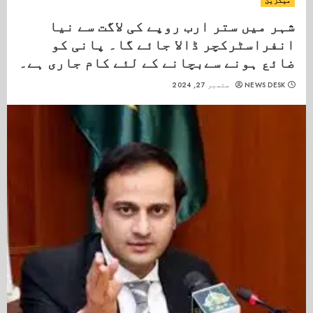
میگزین
شہر میں ستر ارب روپے کی لاگت سے نیا
انفراسٹرکچر ڈالا جائے گا۔ پانی کو
ضائع ہونے سےبچانے کے لئے کام جاری ہے۔
NEWS DESK
ستمبر 27, 2024