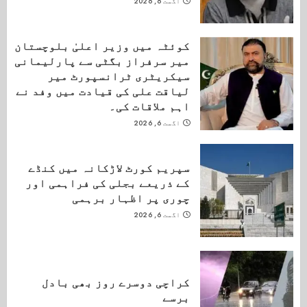
اگست 6, 2026
کوئٹہ میں وزیر اعلیٰ بلوچستان
میر سرفراز بگٹی سے پارلیمانی
سیکریٹری ٹرانسپورٹ میر
لیاقت علی کی قیادت میں وفد نے
اہم ملاقات کی۔
اگست 6, 2026
سپریم کورٹ لاڑکانہ میں کنڈے
کے ذریعے بجلی کی فراہمی اور
چوری پر اظہار برہمی
اگست 6, 2026
کراچی دوسرے روز بھی بادل
برسے