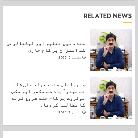
RELATED NEWS
سندھ میں تعلیم اور ٹیکنالوجی
کے امتزاج پر کام جاری
ستمبر 8, 2025
وزیراعلی سندھ مراد علی شاہ
نے حیدرآباد سے سکھر ایم سکس
موٹروے پر کام جلد شروع کرنے
کا مطالبہ کردیا۔
ستمبر 3, 2025