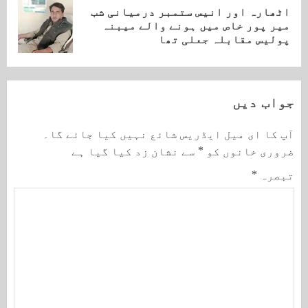
اٹھارہ اور انیس ستمبر درمیانی شب
Next
میر پور خاص میں ہونے والے میبنہ
post:
پولیس مقابلہ جعلی تھا
جواب دیں
آپ کا ای میل ایڈریس شائع نہیں کیا جائے گا۔
ضروری خانوں کو
*
سے نشان زد کیا گیا ہے
تبصرہ
*