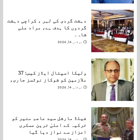
دہشت گردی کی لہر ، کراچی دہشت
گردوں کا ہدف ہے، مراد علی
شاہ۔
جولائی 14, 2026
ولیکا اسپتال ایڈز کیس: 37
ملازمین کو شوکاز نوٹسز جاری،
جولائی 14, 2026
فیلڈ مارشل سید عاصم منیر کو
ترکیہ کے اعلیٰ ترین عسکری
اعزاز سے نواز دیا گیا
جولائی 14, 2026