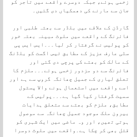
زخمی ہوئے، جبکہ دوسرے واقعے میں تاجر کو
جان سے مارنے کی دھمکیاں دی گئیں۔
گارڈن کے علاقے میں بلڈر سے بھتہ طلبی اور
فائرنگ کے واقعے میں ملوث مبینہ بھتہ خور
کو پولیس نے گرفتار کر لیا۔۔۔ایس ایس پی
سٹی عارف عزیز کے مطابق تیس اگست کو بلڈنگ
کے مالک کو بھتے کی پرچی دی گئی اور
فائرنگ سے دو مزدور زخمی ہوئے۔۔۔ملزم کا
تعلق لیاری کے جمیل چھانگہ گروپ سے ہے اور
اسے واقعے میں استعمال ہونے والا پستول
سمیت گرفتار کیا گیا ہے۔۔۔پولیس کے
مطابق، ملزم کو بھتے سے متعلق ہدایات
بیرون ملک موجود جمیل چھانگہ سے موصول
ہوتی تھیں، اور وہ ماضی میں ایک شہری کو
قتل بھی کر چکا ہے۔واقعے میں ملوث دوسرا