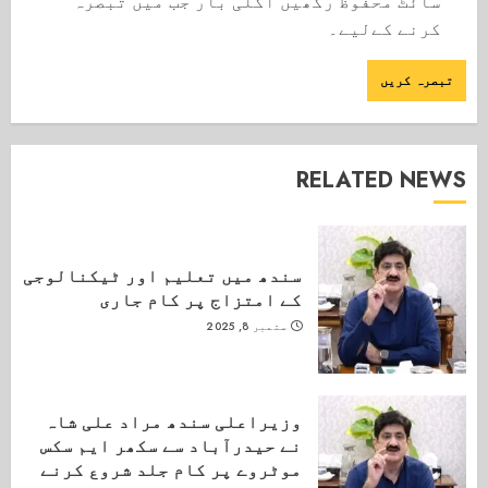
سائٹ محفوظ رکھیں اگلی بار جب میں تبصرہ
کرنے کےلیے۔
RELATED NEWS
سندھ میں تعلیم اور ٹیکنالوجی
کے امتزاج پر کام جاری
ستمبر 8, 2025
وزیراعلی سندھ مراد علی شاہ
نے حیدرآباد سے سکھر ایم سکس
موٹروے پر کام جلد شروع کرنے