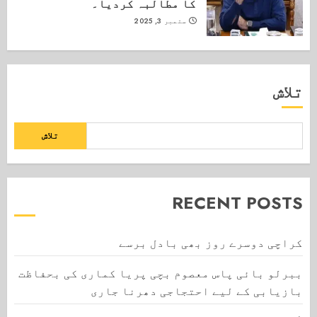
کا مطالبہ کردیا۔
ستمبر 3, 2025
تلاش
تلاش
RECENT POSTS
کراچی دوسرے روز بھی بادل برسے
ببرلو بائی پاس معصوم بچی پریا کماری کی بحفاظت
بازیابی کے لیے احتجاجی دھرنا جاری