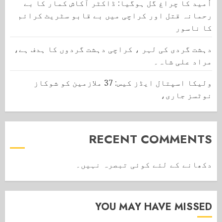
اُمید کا چراغ گل ہوگیا: ڈاکٹر آکاش کمار کا بے
رحمانہ قتل اور کراچی میں بے قابو سٹریٹ کرائم
کا ناسور
دہشت گردی کی لہر ، کراچی دہشت گردوں کا ہدف ہے،
مراد علی شاہ۔
ولیکا اسپتال ایڈز کیس: 37 ملازمین کو شوکاز
نوٹسز جاری،
RECENT COMMENTS
دکھانے کے لئے کوئی تبصرہ نہیں۔
YOU MAY HAVE MISSED