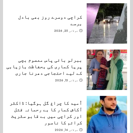
کراچی دوسرے روز بھی بادل
برسے
جولائی 25, 2026
ببرلو بائی پاس معصوم بچی
پریا کماری کی بحفاظت بازیابی
کے لیے احتجاجی دھرنا جاری
جولائی 15, 2026
اُمید کا چراغ گل ہوگیا: ڈاکٹر
آکاش کمار کا بے رحمانہ قتل
اور کراچی میں بے قابو سٹریٹ
کرائم کا ناسور
جولائی 14, 2026