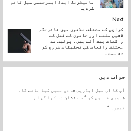
ost:
مانیٹرنگ اینڈ ایمرجنسی سیل قائم
کردیا
Next
کراچی کے مختلف علاقوں میں فائرنگ،
لاشیں ملنے اور خاتون کے قتل کے
Next
واقعات پیش آئے ہیں۔ پولیس نے
post:
مختلف واقعات کی تحقیقات شروع کر
دی ہیں۔
جواب دیں
آپ کا ای میل ایڈریس شائع نہیں کیا جائے گا۔
ضروری خانوں کو
*
سے نشان زد کیا گیا ہے
تبصرہ
*