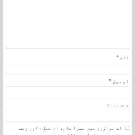
نام
*
ای میل
*
ویب‌ سائٹ
اس براؤزر میں میرا نام، ای میل، اور ویب