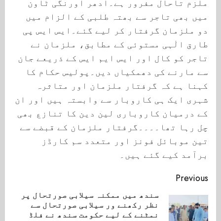
ملزم تاحال مفرور ہے۔ادھر اورنگی ٹاون
میں بھی تاجر سے بھتہ طلبی کے الزام میں
دو ملزمان گرفتار کر لیے گئے۔ایس ایس پی
طارق الٰہی مستوئی کے مطابق، ملزمان نے
تاجر کو کال اور ایس ایم ایس کے ذریعے جان
سے مارنے کی دھمکیاں دیں۔پولیس حکام کا
کہنا ہے کہ گرفتار ملزمان اور متاثرہ
شہری ایک ہی کاروبار سے وابستہ ہیں اور ان
کے درمیان کاروباری لین دین کا تنازع بھی
چل رہا تھا۔۔۔۔گرفتار ملزمان کے قبضے سے
تین موبائل فونز اور متعدد سم کارڈز
برآمد کیے گئے ہیں۔
Continue
Previous
Reading
سندھ میں ممکنہ سیلابی صورتحال پر
نظر رکھنے ور سیلابی صورتحال سے
ious
نمٹنے کے لیے حکومت سندھ نے فلڈ