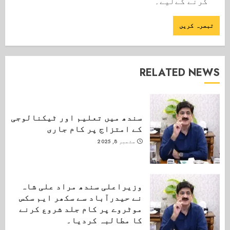
کرنے کےلیے۔
RELATED NEWS
سندھ میں تعلیم اور ٹیکنالوجی
کے امتزاج پر کام جاری
ستمبر 8, 2025
وزیراعلی سندھ مراد علی شاہ
نے حیدرآباد سے سکھر ایم سکس
موٹروے پر کام جلد شروع کرنے
کا مطالبہ کردیا۔