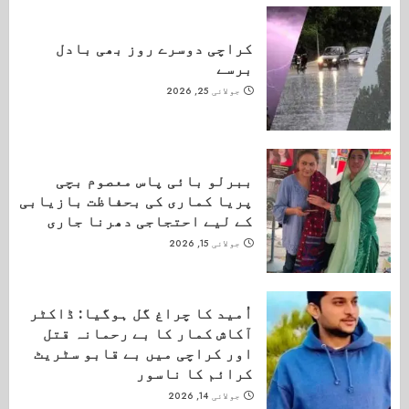
کراچی دوسرے روز بھی بادل
برسے
جولائی 25, 2026
ببرلو بائی پاس معصوم بچی
پریا کماری کی بحفاظت بازیابی
کے لیے احتجاجی دھرنا جاری
جولائی 15, 2026
اُمید کا چراغ گل ہوگیا: ڈاکٹر
آکاش کمار کا بے رحمانہ قتل
اور کراچی میں بے قابو سٹریٹ
کرائم کا ناسور
جولائی 14, 2026