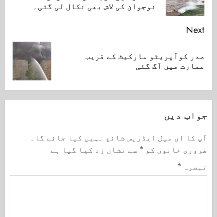
ost:
نوجوان کی لاش بھی نکال لی گئی۔
Next
صدر کوآپریٹو مارکیٹ کے قریب
Next
عمارت میں آگ گئی
post:
جواب دیں
آپ کا ای میل ایڈریس شائع نہیں کیا جائے گا۔
ضروری خانوں کو
*
سے نشان زد کیا گیا ہے
تبصرہ
*