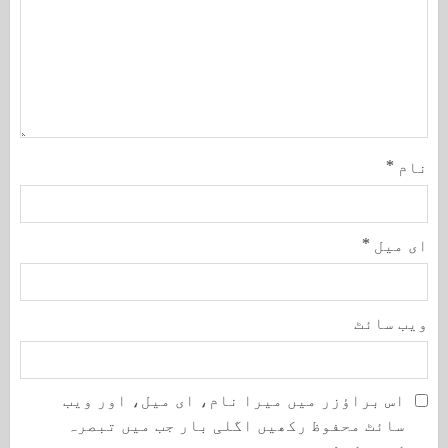
نام
*
ای میل
*
ویب‌ سائٹ
اس براؤزر میں میرا نام، ای میل، اور ویب
سائٹ محفوظ رکھیں اگلی بار جب میں تبصرہ