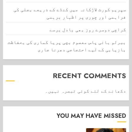
سپریم کورٹ لاڑکانہ میں کنڈے کے ذریعے بجلی کی
فراہمی اور چوری پر اظہار برہمی
کراچی دوسرے روز بھی بادل برسے
ببرلو بائی پاس معصوم بچی پریا کماری کی بحفاظت
بازیابی کے لیے احتجاجی دھرنا جاری
RECENT COMMENTS
دکھانے کے لئے کوئی تبصرہ نہیں۔
YOU MAY HAVE MISSED