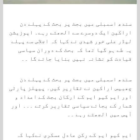
سندھ اسمبلی میں بجٹ پر بحث کے پہلے دن
اراکین ایک دوسرے سے الجھتے رہے۔ اپوزیشن
لیڈر علی خور شیدی نے کہا کہ اجلاس سے پہلے
یہ طے ہو گیا تھا کہ بحث کے دوران سیاسی
قیادت کو نشانہ نہیں بنایا جائے گا ۔۔
سندھ اسمبلی میں بجٹ پر بحث کے پہلے دن
چھبیس اراکین نے تقاریر کیں۔ پیپلز پارٹی
اور ایم کیو ایم کے ارکان بجٹ کے اعداد و
شمار کے بجائے سیاسی تقاریر کرتے ۔۔۔ اور
آپس میں الجھتے رہے ۔۔
ایم کیو ایم کے رکن عادل عسکری نےکہا کہ