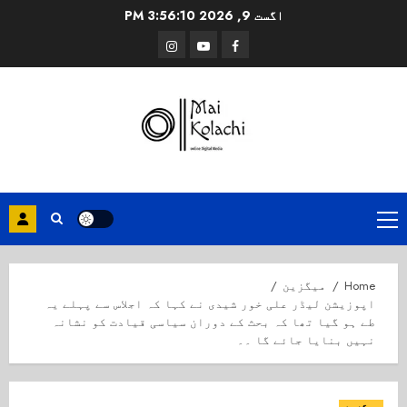
Ski
اگست 9, 2026
3:56:10 PM
t
Instagram
Youtube
Facebook
conten
Primary
Menu
Home
میگزین
اپوزیشن لیڈر علی خور شیدی نے کہا کہ اجلاس سے پہلے یہ
طے ہو گیا تھا کہ بحث کے دوران سیاسی قیادت کو نشانہ
نہیں بنایا جائے گا ۔۔