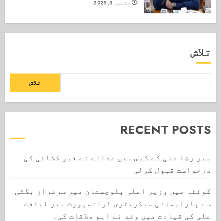
ستمبر 3, 2025
تلاش
تلاش
RECENT POSTS
میر رضا علی کے کیس میں عدالت نے قبر کشائی کی
درخواست قبول کرلی
کوئٹہ میں وزیر اعلیٰ بلوچستان میر سرفراز بگٹی
سے پارلیمانی سیکریٹری ٹرانسپورٹ میر لیاقت
علی کی قیادت میں وفد نے اہم ملاقات کی۔