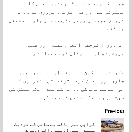
صوبے کا چیف سیکریٹری وزیر اعلی کا
بہنوئی ہے اور یہ اقرباء پروری ہے ۔۔اس
دوران صوبائی وزیر مکیش کمار چاولہ مشتعل
ہو گئے ۔۔
اس دوران شرجیل انعام میمن اور علی
خورشیدی اپنے ارکان کو سمجھاتے رہے۔۔
حکومتی اراکین نے اپنے اپنے حلقوں میں
جاری اور اعلان کردہ ترقیاتی منصوبوں کے
حوالے سے بات کی ۔۔ جس کے بعد اجلاس منگل کی
صبح دس بجے تک ملتوی کر دیا گیا۔۔
Continue
Previous
Reading
کراچی میں ہاکس بے ساحل کے نزدیک
ious
سمندر میں ڈوبنے والے دوسرے