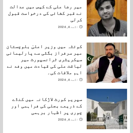
میر رضا علی کے کیس میں عدالت
نے قبر کشائی کی درخواست قبول
کرلی
اگست 6, 2026
کوئٹہ میں وزیر اعلیٰ بلوچستان
میر سرفراز بگٹی سے پارلیمانی
سیکریٹری ٹرانسپورٹ میر
لیاقت علی کی قیادت میں وفد نے
اہم ملاقات کی۔
اگست 6, 2026
سپریم کورٹ لاڑکانہ میں کنڈے
کے ذریعے بجلی کی فراہمی اور
چوری پر اظہار برہمی
اگست 6, 2026