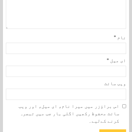
نام
*
ای میل
*
ویب‌ سائٹ
اس براؤزر میں میرا نام، ای میل، اور ویب
سائٹ محفوظ رکھیں اگلی بار جب میں تبصرہ
کرنے کےلیے۔