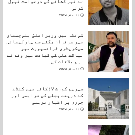
نے قبر کشائی کی درخواست قبول
کرلی
اگست 6, 2026
کوئٹہ میں وزیر اعلیٰ بلوچستان
میر سرفراز بگٹی سے پارلیمانی
سیکریٹری ٹرانسپورٹ میر
لیاقت علی کی قیادت میں وفد نے
اہم ملاقات کی۔
اگست 6, 2026
سپریم کورٹ لاڑکانہ میں کنڈے
کے ذریعے بجلی کی فراہمی اور
چوری پر اظہار برہمی
اگست 6, 2026