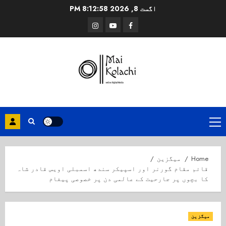
Ski
اگست 8, 2026
8:12:59 PM
t
Instagram
Youtube
Facebook
conten
Primary
Menu
Home
میگزین
قائم مقام گورنر اور اسپیکر سندھ اسمبلی اویس قادر شاہ
کا بچوں پر جارحیت کے عالمی دن پر خصوصی پیغام
میگزین