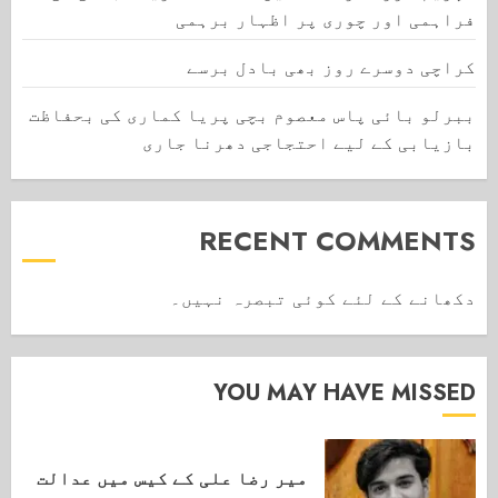
فراہمی اور چوری پر اظہار برہمی
کراچی دوسرے روز بھی بادل برسے
ببرلو بائی پاس معصوم بچی پریا کماری کی بحفاظت
بازیابی کے لیے احتجاجی دھرنا جاری
RECENT COMMENTS
دکھانے کے لئے کوئی تبصرہ نہیں۔
YOU MAY HAVE MISSED
میر رضا علی کے کیس میں عدالت