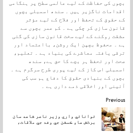
بچوں کی حفاظت کے لیے عالمی سطح پر ہنگامی
اقدامات ناگزیر ہیں ۔ سندھ اسمبلی بچوں
کے حقوق کے تحفظ اور فلاح کے لیے مؤثر
قانون سازی کر چکی ہے ۔ کم عمر بچوں سے
مشقت روکنے کے لیے سخت قانون سازی کی گئی
ہے ۔ محفوظ بچپن ایک روشن، بااعتماد اور
ترقی یافتہ معاشرے کی بنیاد ہے ۔ تعلیم،
صحت اور تحفظ ہر بچے کا حق ہے، سندھ
اسمبلی اس کاز کے لیے پوری طرح سرگرم ہے ۔
بچوں کے بنیادی حقوق کا دفاع ہم سب کی
آئینی اور اخلاقی ذمے داری ہے ۔
Continue
Previous
Reading
توانائي واري وزير ناصر شاهه سان
ious
برٽش هاءِ ڪمشن جي وفد جي ملاقات،
ost: