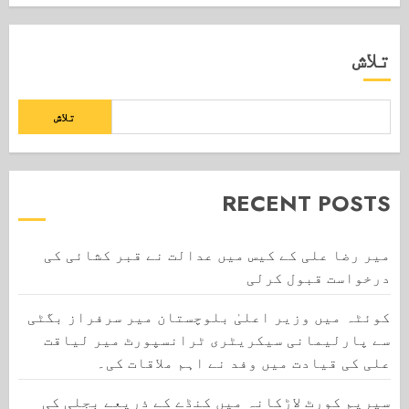
تلاش
تلاش
RECENT POSTS
میر رضا علی کے کیس میں عدالت نے قبر کشائی کی
درخواست قبول کرلی
کوئٹہ میں وزیر اعلیٰ بلوچستان میر سرفراز بگٹی
سے پارلیمانی سیکریٹری ٹرانسپورٹ میر لیاقت
علی کی قیادت میں وفد نے اہم ملاقات کی۔
سپریم کورٹ لاڑکانہ میں کنڈے کے ذریعے بجلی کی