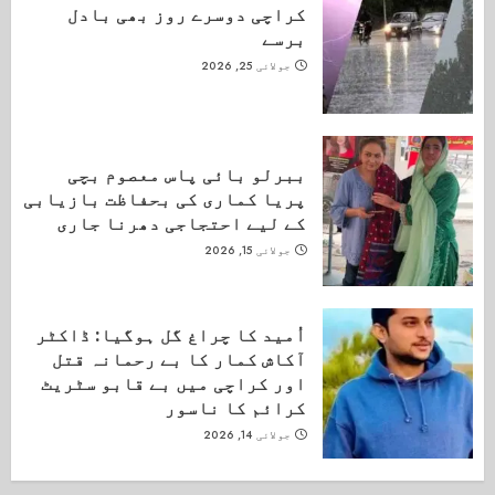
کراچی دوسرے روز بھی بادل
برسے
جولائی 25, 2026
ببرلو بائی پاس معصوم بچی
پریا کماری کی بحفاظت بازیابی
کے لیے احتجاجی دھرنا جاری
جولائی 15, 2026
اُمید کا چراغ گل ہوگیا: ڈاکٹر
آکاش کمار کا بے رحمانہ قتل
اور کراچی میں بے قابو سٹریٹ
کرائم کا ناسور
جولائی 14, 2026