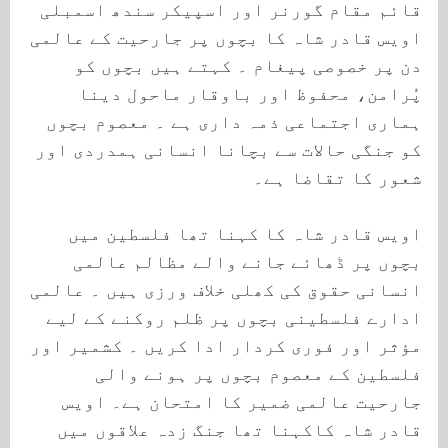
قائم مقام گورنر اور اسپیکر سندھ اسمبلی
اویس قادر شاہ کا بچوں پر جارحیت کے عالمی
دن پر خصوصی پیغام ۔ کہتے ہیں بچوں کو
پُرامن، محفوظ اور باوقار ماحول دینا
ہماری اجتماعی ذمہ داری ہے ۔ معصوم بچوں
کو جنگی حالات سے بچانا انسانی ہمدردی اور
شعور کا تقاضا ہے۔
اویس قادر شاہ کا کہنا تھا فلسطین میں
بچوں پر ڈھائے جانے والے مظالم عالمی
انسانی حقوق کی کھلی خلاف ورزی ہیں ۔ عالمی
ادارے فلسطینی بچوں پر ظلم روکنے کے لیے
مؤثر اور فوری کردار ادا کریں ۔ کشمیر اور
فلسطین کے معصوم بچوں پر ہونے والی
جارحیت عالمی ضمیر کا امتحان ہے۔ اویس
قادر شاہ کاکہنا تھا جنگ زدہ علاقوں میں