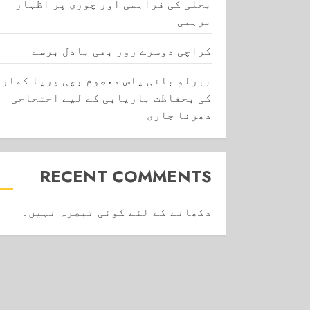
بجلی کی فراہمی اور چوری پر اظہار
برہمی
کراچی دوسرے روز بھی بادل برسے
ببرلو بائی پاس معصوم بچی پریا کماری
کی بحفاظت بازیابی کے لیے احتجاجی
دھرنا جاری
RECENT COMMENTS
دکھانے کے لئے کوئی تبصرہ نہیں۔