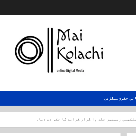
نی حقوق
میگزین
لکیتی زمینیں جلد وا گزار کرانے کا حکم دے دیا۔