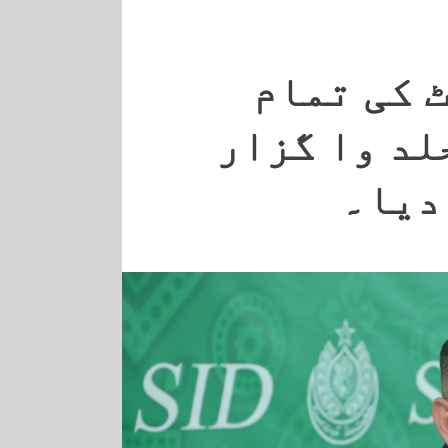
 کی تمام
لد وا گزار
دیا۔