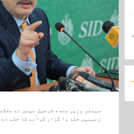
سینئر وزیر سندھ شرجیل میمن نے محکم
زمینیں جلد وا گزار کرانے کا حکم دے 