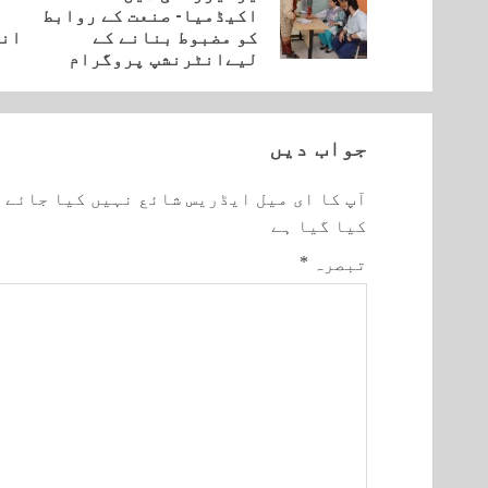
vious
Next
اکیڈمیا- صنعت کے روابط
post:
post:
کو مضبوط بنانے کے
انڈ
لیےانٹرنشپ پروگرام
جواب دیں
آپ کا ای میل ایڈریس شائع نہیں کیا جائے 
کیا گیا ہے
تبصرہ
*