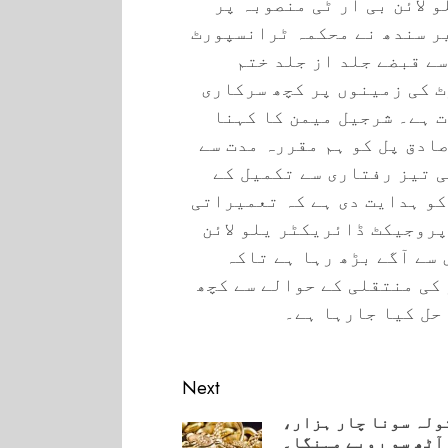
 لائن بی آر ٹی منصوبہ پر
ر سندھ نے محکمہ ٹرانسپورٹ
ے قبضے جلد از جلد ختم
 کی زمینوں پر کچھ سرکاری
 ہے۔ شرجیل میمن کا کہنا
صادق پل کو ہم مقررہ مدت سے
 تیز رفتاری سے تکمیل کے
و ہدایت دی ہے کہ تعمیراتی
پروجیکٹ ڈائریکٹر یلو لائن
 سے آگے بڑھ رہا ہے تاکہ
کی منتقلی کے حوالے سے کچھ
حل کیا جارہا ہے۔
Next
ولہ سونا چار ہزار،
آٹھ سو روپے مہنگا۔