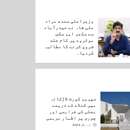
وزیراعلی سندھ مراد
علی شاہ نے حیدرآباد
سے سکھر ایم سکس
موٹروے پر کام جلد
شروع کرنے کا مطالبہ
کردیا۔
ستمبر 3, 2025
سپریم کورٹ لاڑکانہ
میں کنڈے کے ذریعے
بجلی کی فراہمی اور
چوری پر اظہار برہمی
اگست 6, 2026