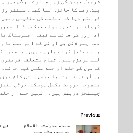
شرجیل میمن کی زیر صدارت اجلاس میں یلو
پیش رفت کا جائزہ لیا گیا۔ سینئر وزی
کو حکم دیا کہ محکمے کی ملکیتی زمین س
کروائے جائیں۔ بولے محکمہ ٹرانسپورٹ
اداروں کی جانب سے قبضہ افسوسناک بات
تھا یلو لائن بی آر ٹی کے اہم حصے جام 
پہلے مکمل کرنے جارہے ہیں۔ منصوبہ کی
لیے پرعزم ہیں۔ تمام متعلقہ فریقوں ک
کاموں کو جلد از جلد مکمل کیا جائے۔ 
بی آر ٹی نے بتایا تعمیراتی کام تیزی
منصوبہ بروقت مکمل ہوسکے۔یوٹی لٹیز 
چیلنجز درپیش ہیں، انہیں جلد از جلد 
۔۔
Continue
Previous
Reading
سندھ مدرستہ الاسلام
فی ت
یونیورسٹی میں