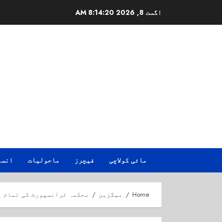
Ski
اگست 8, 2026
8:14:21 AM
t
conten
مائی کولاچی
فیچرز
ماحولیات
انسا
Home
میگزین
محکمہ ٹرانسپورٹ کی تمام م