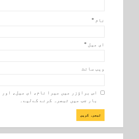
نام
*
ای میل
*
ویب‌ سائٹ
اس براؤزر میں میرا نام، ای میل، اور 
بار جب میں تبصرہ کرنے کےلیے۔