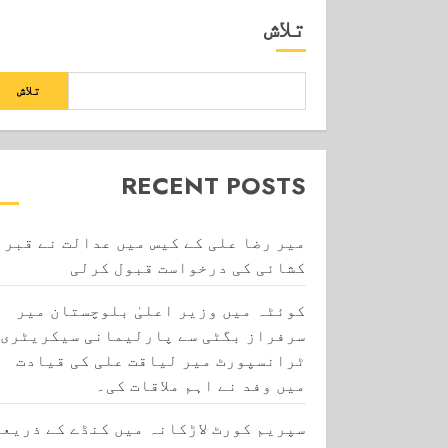
تلاش
تلاش
RECENT POSTS
میر رضا علی کے کیس میں عدالت نے قبر
کشائی کی درخواست قبول کرلی
کوئٹہ میں وزیر اعلیٰ بلوچستان میر
سرفراز بگٹی سے پارلیمانی سیکریٹری
ٹرانسپورٹ میر لیاقت علی کی قیادت
میں وفد نے اہم ملاقات کی۔
سپریم کورٹ لاڑکانہ میں کنڈے کے ذریعے