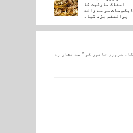
Pre
اسٹاک مارکیٹ کا
یکس سات سو سے زائد
پوائنٹس بڑھ گیا۔
گا۔
ضروری خانوں کو
*
سے نشان زد