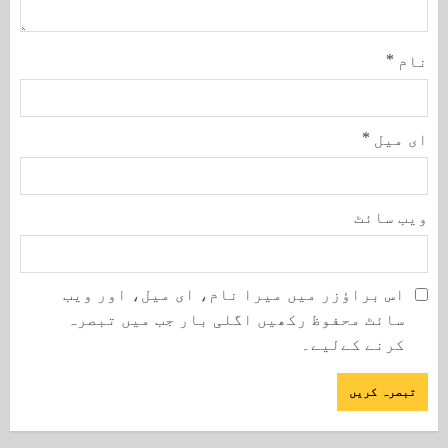
نام
*
ای میل
*
ویب‌ سائٹ
اس براؤزر میں میرا نام، ای میل، اور ویب
سائٹ محفوظ رکھیں اگلی بار جب میں تبصرہ
کرنے کےلیے۔