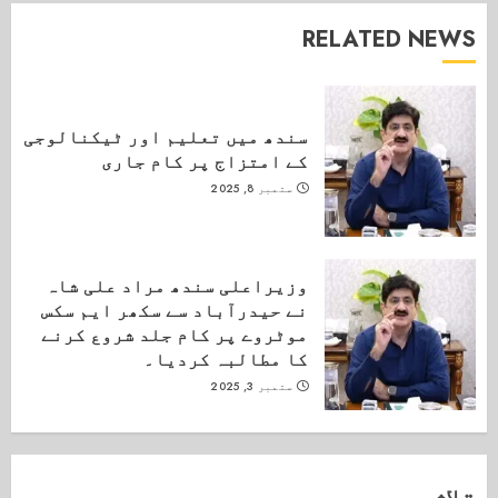
RELATED NEWS
سندھ میں تعلیم اور ٹیکنالوجی
کے امتزاج پر کام جاری
ستمبر 8, 2025
وزیراعلی سندھ مراد علی شاہ
نے حیدرآباد سے سکھر ایم سکس
موٹروے پر کام جلد شروع کرنے
کا مطالبہ کردیا۔
ستمبر 3, 2025
تلاش