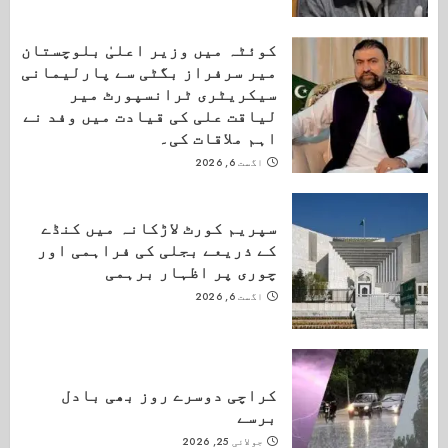
کوئٹہ میں وزیر اعلیٰ بلوچستان
میر سرفراز بگٹی سے پارلیمانی
سیکریٹری ٹرانسپورٹ میر
لیاقت علی کی قیادت میں وفد نے
اہم ملاقات کی۔
اگست 6, 2026
سپریم کورٹ لاڑکانہ میں کنڈے
کے ذریعے بجلی کی فراہمی اور
چوری پر اظہار برہمی
اگست 6, 2026
کراچی دوسرے روز بھی بادل
برسے
جولائی 25, 2026