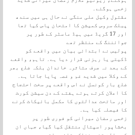
زخمی ہوگئے۔
مقتول وکیل علی منگی نے حال ہی میں سندھ
پبلک سروس کمیشن کا امتحان پاس کیا تھا
اور 17 گریڈ میں ہیڈ ماسٹر کے طور پر
جوائننگ کے منتظر تھے
پولیس نے ابتدائی بیان میں واقعے کو
ڈکیتی یا رہزنی قرار دیا ہے۔ تاہم، واقعے
کے بعد نہ صرف متاثرہ خاندان بلکہ ضلع بھر
کے وکلا میں شدید غم و غصہ پایا جاتا ہے۔
ضلع بار کونسل نے اس واقعے پر سخت احتجاج
کا اعلان کرتے ہوئے ہفتے کے دن سیشن کورٹ
اور ماتحت عدالتوں کا مکمل بائیکاٹ کرنے
کا فیصلہ کیا ہے۔
زخمی رمضان میرانی کو فوری طور پر
بخشاپور اسپتال منتقل کیا گیا، جہاں ان
کی حالت تشویشناک بتائی جاتی ہے۔ دوسری