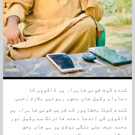
کندھ کوٹ قومی شاہراہ پر ڈاکوؤں کا
دھاوا، وکیل جاں بحق، ریونیو ملازم زخمی
کندھ کوٹ: بخشاپور کے قریب قومی شاہراہ پر
ڈاکوؤں کی اندھا دھند فائرنگ سے وکیل نور
محمد عرف علی منگی موقع پر ہی جاں بحق
ہوگئے، ریونیو ملازم رمضان میرانی شدید