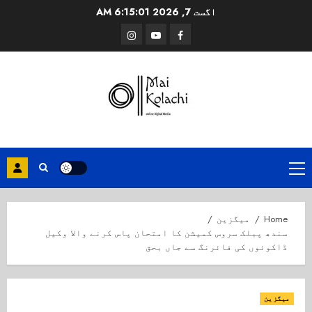
Ski
اگست 7, 2026
6:15:01 AM
t
Instagram
Youtube
Facebook
conten
Primary
Menu
Home
میگزین
سندھ پبلک سروس کمیشن کا امتحان پاس کرنے والا وکیل
ڈاکوئوں کی فائرنگ سے جاں بحق
میگزین