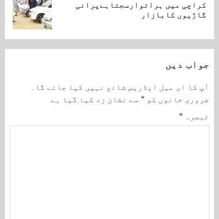
کراچی میں ہراتوارسجتاہےپرانی
Next
گاڑیوں کابازار
post:
جواب دیں
آپ کا ای میل ایڈریس شائع نہیں کیا جائے گا۔
ضروری خانوں کو
*
سے نشان زد کیا گیا ہے
تبصرہ
*