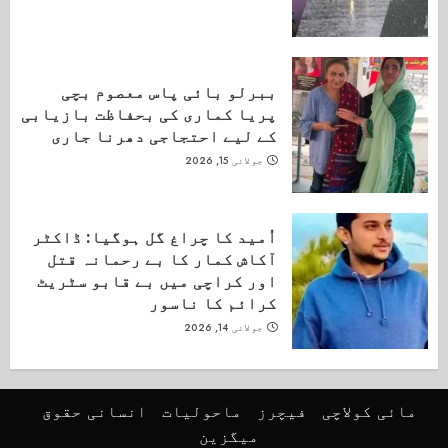
ببرلو بائی پاس معصوم بچی
پریا کماری کی بحفاظت بازیابی
کے لیے احتجاجی دھرنا جاری
جولائی 15, 2026
اُمید کا چراغ گل ہوگیا: ڈاکٹر
آکاش کمار کا بے رحمانہ قتل
اور کراچی میں بے قابو سٹریٹ
کرائم کا ناسور
جولائی 14, 2026
مائی کولاچی
فیچرز
ماحولیات
انسانی حقوق
میگزین