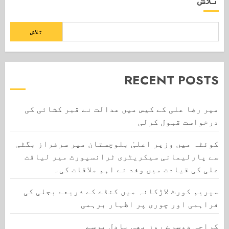
تلاش
RECENT POSTS
میر رضا علی کے کیس میں عدالت نے قبر کشائی کی
درخواست قبول کرلی
کوئٹہ میں وزیر اعلیٰ بلوچستان میر سرفراز بگٹی
سے پارلیمانی سیکریٹری ٹرانسپورٹ میر لیاقت
علی کی قیادت میں وفد نے اہم ملاقات کی۔
سپریم کورٹ لاڑکانہ میں کنڈے کے ذریعے بجلی کی
فراہمی اور چوری پر اظہار برہمی
کراچی دوسرے روز بھی بادل برسے