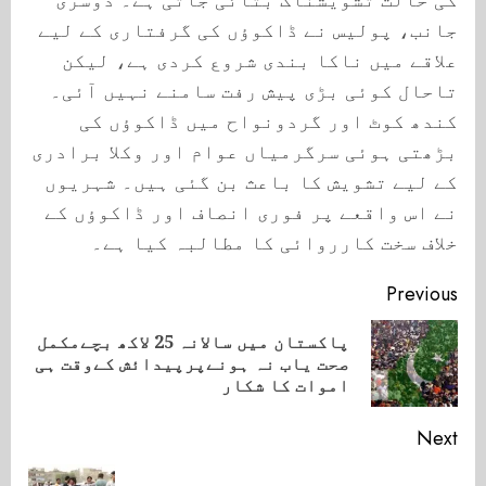
جانب، پولیس نے ڈاکوؤں کی گرفتاری کے لیے
علاقے میں ناکا بندی شروع کردی ہے، لیکن
تاحال کوئی بڑی پیش رفت سامنے نہیں آئی۔
کندھ کوٹ اور گردونواح میں ڈاکوؤں کی
بڑھتی ہوئی سرگرمیاں عوام اور وکلا برادری
کے لیے تشویش کا باعث بن گئی ہیں۔ شہریوں
نے اس واقعے پر فوری انصاف اور ڈاکوؤں کے
خلاف سخت کارروائی کا مطالبہ کیا ہے۔
Continue
Previous
Reading
پاکستان میں سالانہ 25 لاکھ بچےمکمل
ious
صحت یاب نہ ہونےپرپیدائش کےوقت ہی
ost:
اموات کا شکار
Next