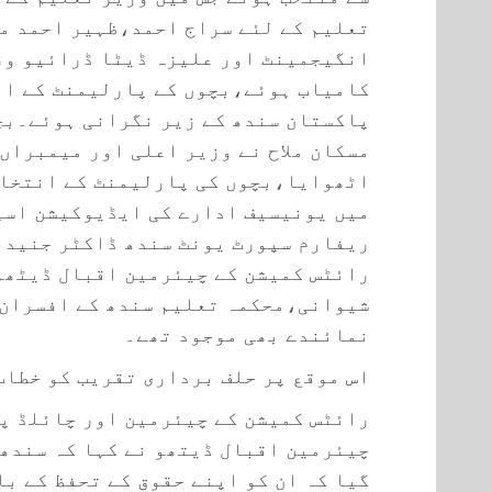
تعلیم کے لئے سراج احمد،ظہیر احمد م
انگیجمینٹ اور علیزہ ڈیٹا ڈرائیو وزا
کامیاب ہوئے،بچوں کے پارلیمنٹ کے ان
پاکستان سندھ کے زیر نگرانی ہوئے۔بچ
مسکان ملاح نے وزیر اعلی اور میمبراں
اٹھوایا،بچوں کی پارلیمنٹ کے انتخاب
میں یونیسیف ادارے کی ایڈیوکیشن اسپ
ریفارم سپورٹ یونٹ سندھ ڈاکٹر جنید 
رائٹس کمیشن کے چیئرمین اقبال ڈیٹھو
شیوانی،محکمہ تعلیم سندھ کے افسران 
نمائندے بھی موجود تھے۔
اس موقع پر حلف برداری تقریب کو خطاب
رائٹس کمیشن کے چیئرمین اور چائلڈ پا
چیئرمین اقبال ڈیتھو نے کہا کہ سندھ 
گیا کہ ان کو اپنے حقوق کے تحفظ کے با