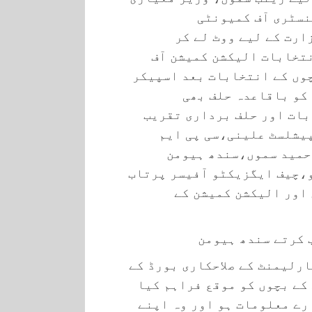
نسٹری آف کمیونٹی
رت کے لیے ووٹ لے کر
تخابات الیکشن کمیشن آف
وں کے انتخابات بعد اسپیکر
 کو باقاعدہ حلف بھی
ات اور حلف برداری تقریب
یشلسٹ علینی،سی پی ایم
حمید سموں،سندھ ہیومن
،چیف ایگزیکٹو آفیسر پرتاب
اور الیکشن کمیشن کے
 کرتے سندھ ہیومن
رلیمنٹ کے صلاحکاری بورڈ کے
کے بچوں کو موقع فراہم کیا
رے معلومات ہو اور وہ اپنے