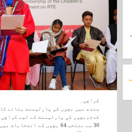
کراچی۔
سندھ میں بچوں کی پارلیمنٹ بنانے کا ت
قدم،بچوں کی پارلیمنٹ کے لیے کراچی ک
30 سے منتخب 64 بچوں کے انتخا