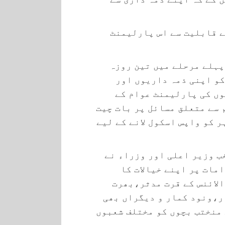
ے قابلیت سے اس پارلیمنٹ
پہلے مرحلے میں تین روزہ
کو اپنی ذمہ داریوں اور
وں کی پارلیمنٹ عوام کے
سے متعلق مسائل پر بات چیت
 کو واپس اسکول لانے کے لیے
ب وزیر اعلی اور وزراء نے
مات پر اپنے خیالات کا
لائنس کے قرت مدثر،بھرت
،ونود کمار و دیگراں بھی
منختب بچوں کو مختلف شعبوں