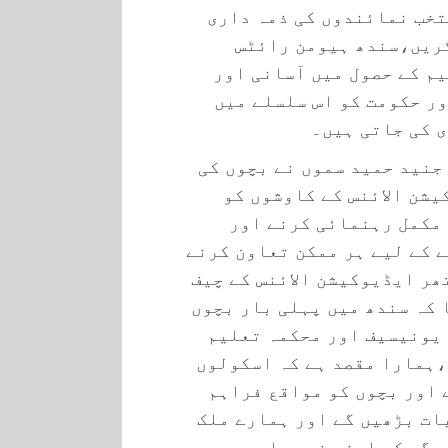
تخب نمائندوں کی ذمہ داری
کریں،سندھ ہیومن رائٹس
م کے حصول میں آسانی اور
ور حکومت کو اس سلسلے میں
 کی جاتی ہیں۔
جنید حمید سموں نے بچوں کی
شن الائنس کے کاوشوں کو
 مکمل رہنمائی کرنے اور
 کے لیے ہر ممکن تعاون کرنے
ھر ایڈیوکیشن الائنس کے چیف
کہ سندھ میں پہلی بار بچوں
 یونیسیف اور محکمہ تعلیم
،ہمارا مقصد ہے کہ اسکولوں
 اور بچوں کو مواقع فراہم
ات بڑھیں گے اور ہمارے ملک
 گے کہ اپنے ذمہ داری سے