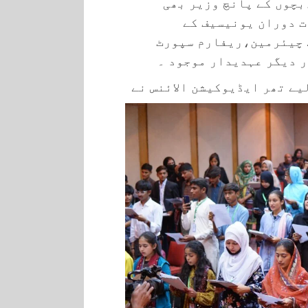
تخب۔بچوں کے پانچ وزیر بھی
 دوران یونیسیف کے
 چیئرمین،ریفارم سپورٹ
ر دیگر عہدیدار موجود ۔
یے تھر ایڈیوکیشن الائنس نے