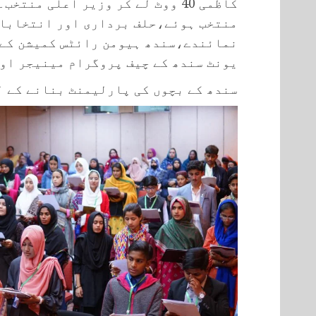
کاظمی 40 ووٹ لے کر وزیر اعلی من
منتخب ہوئے،حلف برداری اور انتخابات
نمائندے،سندھ ہیومن رائٹس کمیشن کے
یونٹ سندھ کے چیف پروگرام مینیجر او
سندھ کے بچوں کی پارلیمنٹ بنانے کے ل