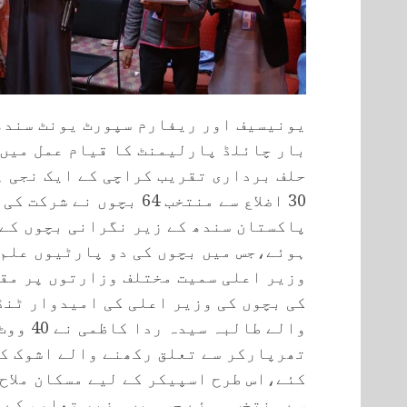
یونیسیف اور ریفارم سپورٹ یونٹ سندھ 
بار چائلڈ پارلیمنٹ کا قیام عمل میں 
حلف برداری تقریب کراچی کے ایک نجی ہ
30 اضلاع سے منتخب 64 بچوں 
پاکستان سندھ کے زیر نگرانی بچوں کے
ہوئے،جس میں بچوں کی دو پارٹیوں علم 
وزیر اعلی سمیت مختلف وزارتوں پر مقا
کی بچوں کی وزیر اعلی کی امیدوار ٹنڈ
والے طال
کئے،اس طرح اسپیکر کے لیے مسکان ملاح
سے منتخب ہوئے جس میں وزیر تعلیم کے 