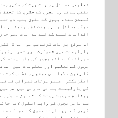
تعلیمی مسائل پر بات چیت کر سکیں،من
بنتی ہے کہ وہ بچوں کے حقوق کا تحفظ 
کمیشن سندھ بچوں کے حقوق بنیادی تعلی
دیگر مسائل پر ہر وقت نظر رکھتا ہے ا
اقدامات لینے کے لیے ہدایات بھی جاری
اس موقع پر بات کرتے سی پی ایم ڈاکٹر 
پارلیمنٹ میں شمولیت اور تھر ایڈیوکی
سرہانے کے ساتھ بچوں کی پارلیمنٹ کی
بچوں کے تعلیم اور معلومات میں اضافے
کا یقین دلایا۔اس موقع پر خطاب کرتے ت
ایگزیکٹو آفیسر پرتاب شیوانی نے کہا 
کی پارلیمنٹ بنائی جارہی ہیں جس میں
ریفارم سپورٹ یونٹ کا تعاون حاصل ہے
سے باہر بچوں کو واپس اسکول لایا جائے
کریں گے۔بچے اپنے حقوق کے حوالے سے ب
کی منتخب پارلیمنٹ کو بھی متوجہ کریں