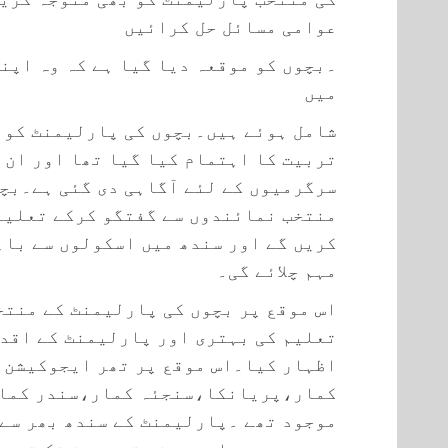
عوامی مسائل حل کرائیں
۔بچوں کو موقعہ دیا گیا ہے کہ وہ اپن
میں
شامل ہوئے ہیں۔بچوں کی پارلیمنٹ کو 
تربیت کا اہتمام کیا گیا تھا اور ان 
سرگرمیوں کے لئے آگاہی دی گئی ہے۔بچ
منتخب نمائندوں سے گفتگو کرکے تعلیم 
کریں گے اور سندھ میں اسکولوں سے باہر
مہم چلائے گی۔
اس موقع پر بچوں کی پارلیمنٹ کے منتخ
تعلیم کی بہتری اور پارلیمنٹ کے اقدا
اظہار کیا۔اس موقع پر تھر ایجوکیشن ا
کمار،پریانکا،سنجئہ کمار،سندر کمار
موجود تھے ۔پارلیمنٹ کے سندھ بھر سے 