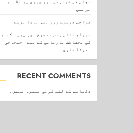
بجلی کی فراہمی اور چوری پر اظہار
برہمی
کراچی دوسرے روز بھی بادل برسے
ببرلو بائی پاس معصوم بچی پریا کماری
کی بحفاظت بازیابی کے لیے احتجاجی
دھرنا جاری
RECENT COMMENTS
دکھانے کے لئے کوئی تبصرہ نہیں۔