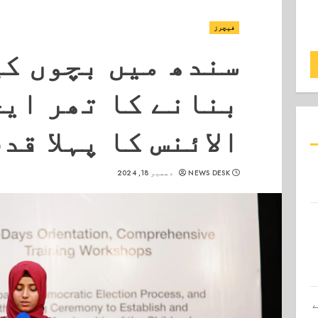
فیچرز
سندھ میں بچوں ک
بنانے کا تھر ای
الائنس کا پہلا قد
NEWS DESK
دسمبر 18, 2024