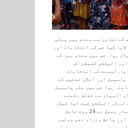
کے تعاون سے سندھ میں پہلی
لایا گیا جس کے انتخابات اور
ال ہوا۔جس میں سندھ بھر کے
نے شرکت کی اور الیکشن کمیشن آف
 پارلیمنٹ کے انتخابات
پاسیبل اور اعلان تعلیم کے
بلہ ہوا جس میں علم پاسیبل
و الہیار سے تعلق رکھنے
بہ سیدہ ردا کاظمی نے 40 ووٹ لے کر الیکشن جیت لیا جبکہ
تھرپارکر سے تعلق رکھنے والے اشوک کمار بھیل نے 24 ووٹ حاصل
 اور پانچ وزراء بھی ووٹوں
لیے زینب سموں، وزیر معیاری