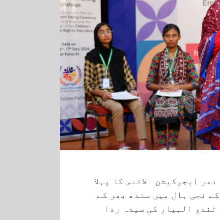
ھر ایجوکیشن الائنس کا پہلا
ے نجی ہال میں سندھ بھر کے
بات میں ٹندو الہیار کی سیدہ ردا