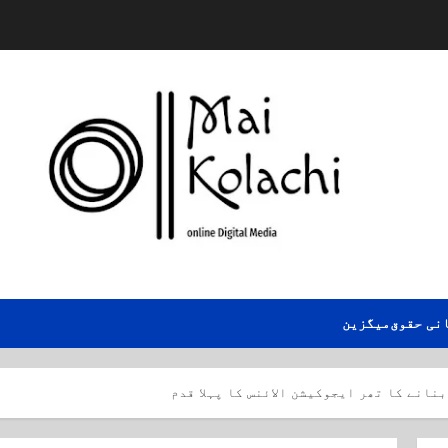
نی حقوق
میگزین
نانے کا تھر ایجوکیشن الائنس کا پہلا قدم