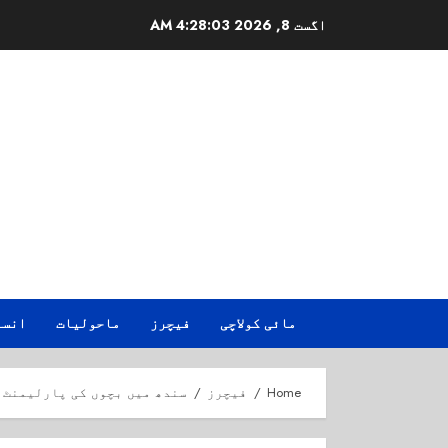
Ski
اگست 8, 2026
4:28:04 AM
t
conten
مائی کولاچی
فیچرز
ماحولیات
انسا
Home
فیچرز
سندھ میں بچوں کی پارلیمنٹ ب