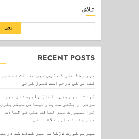
تلاش
تلاش
RECENT POSTS
میر رضا علی کے کیس میں عدالت نے قبر
کشائی کی درخواست قبول کرلی
کوئٹہ میں وزیر اعلیٰ بلوچستان میر
سرفراز بگٹی سے پارلیمانی سیکریٹری
ٹرانسپورٹ میر لیاقت علی کی قیادت
میں وفد نے اہم ملاقات کی۔
سپریم کورٹ لاڑکانہ میں کنڈے کے ذریعے