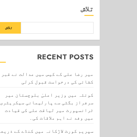
تلاش
تلاش
RECENT POSTS
میر رضا علی کے کیس میں عدالت نے قبر
کشائی کی درخواست قبول کرلی
کوئٹہ میں وزیر اعلیٰ بلوچستان میر
سرفراز بگٹی سے پارلیمانی سیکریٹری
ٹرانسپورٹ میر لیاقت علی کی قیادت
میں وفد نے اہم ملاقات کی۔
سپریم کورٹ لاڑکانہ میں کنڈے کے ذریعے