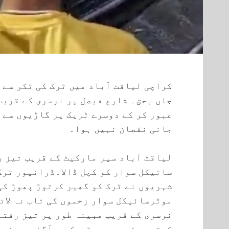
کراچی لیاقت آباد میں ٹرک کی ٹکر سے
جاں بحق۔ شارع فیصل پر نرسری کے قریب
عبور کر کے دوسرے ٹریک پر گاڑیوں سے 
جانی نقصان نہیں ہوا۔
لیاقت آباد سپر مارکیٹ کے قریب تیز ر
سائیکل سوار کو کچل ڈالا۔ڈرائیور ٹرک
شہریوں نے ٹرک کو گھیر کرتوڑ پھوڑ کی
موٹرسائیکل سوار زخموں کی تاب نہ لات
نرسری کے قریب مبینہ طور پر تیز رفتا
کرتے ہوئے دوسرے ٹریک پر آگئی۔عینی 