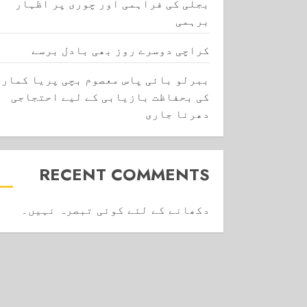
بجلی کی فراہمی اور چوری پر اظہار
برہمی
کراچی دوسرے روز بھی بادل برسے
ببرلو بائی پاس معصوم بچی پریا کماری
کی بحفاظت بازیابی کے لیے احتجاجی
دھرنا جاری
RECENT COMMENTS
دکھانے کے لئے کوئی تبصرہ نہیں۔