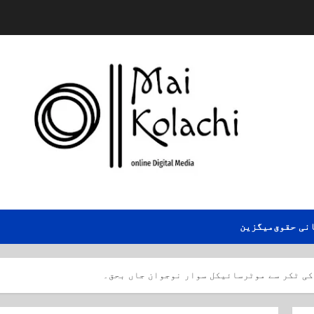
نی حقوق
میگزین
 کی ٹکر سے موٹرسائیکل سوار نوجوان جاں بحق۔