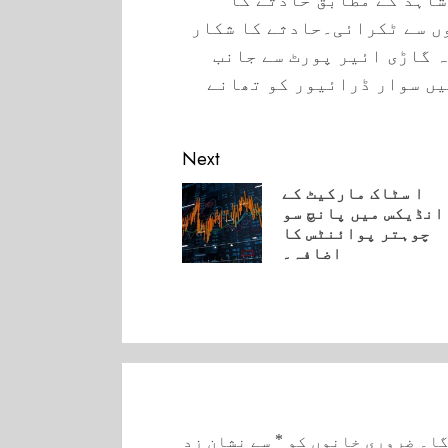
ں سے ٹکرائی۔حادثے کا شکار
 گاڑی ائیر پورٹ سے جانب
یں سوار ڈرائیور کو تھانے
Next
ا سٹاک مارکیٹ کے
انڈیکس میں پانچ سو
چوہتر پوائنٹس کا
Pre
اضافہ۔
گا۔
ضروری خانوں کو
*
سے نشان زد