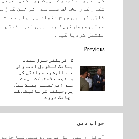
شکار کار مخالف سمت سے آتی تین گاڑیو
گاڑی کو بری طرح نقصان پہنچا۔ متاثرہ
میٹرووپول ٹریک پر آرہی تھی۔ گاڑی م
منتقل کردیا گیا۔
Continue
Previous
Reading
ڈائریکٹرجنرل سندھ
بلڈنگ کنٹرول اتھارٹی
Next
عبدالرشید سولنگی کی
post:
vious
جانب سے ڈسٹرکٹ ایسٹ
post:
میں زیرتعمیر پبلک سیل
پروجیکٹس کی سائیٹس کے
اچانک دورے
جواب دیں
آپ کا ای میل ایڈریس شائع نہیں کیا جائے 