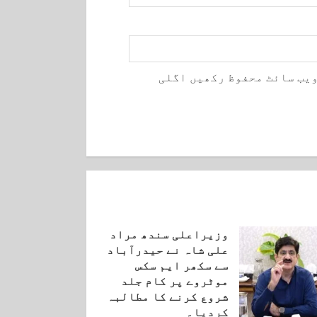
ویب سائٹ محفوظ رکھیں اگلی
وزیراعلی سندھ مراد
علی شاہ نے حیدرآباد
سے سکھر ایم سکس
موٹروے پر کام جلد
شروع کرنے کا مطالبہ
کردیا۔