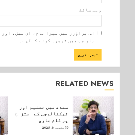
ویب‌ سائٹ
اس براؤزر میں میرا نام، ای میل، اور 
بار جب میں تبصرہ کرنے کےلیے۔
RELATED NEWS
سندھ میں تعلیم اور
ٹیکنالوجی کے امتزاج
پر کام جاری
ستمبر 8, 2025