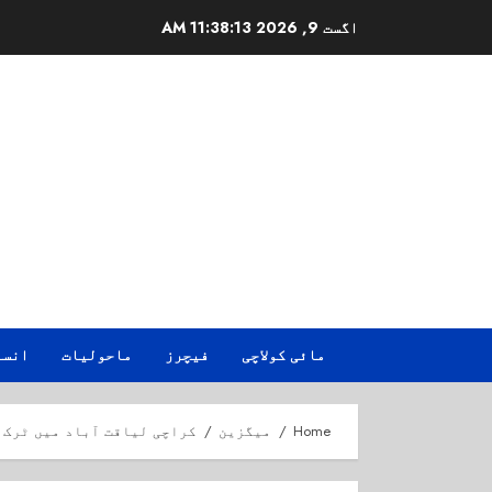
Ski
اگست 9, 2026
11:38:14 AM
t
conten
مائی کولاچی
فیچرز
ماحولیات
انسا
Home
میگزین
کراچی لیاقت آباد میں ٹرک