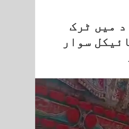
د میں ٹرک
ائیکل سوار