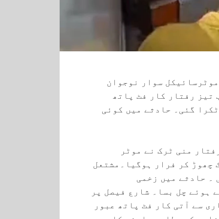
 موٹرسائیکل سوار نوجوان
 تیز رفتار کار فٹ پاتھ
ٹکرا گئی۔ حادثے میں کوئی
فتار منی ٹرک نے موٹر
 چھوڑ کر فرار ہوگیا۔مشتعل
 ۔ حادثے میں زخمی
ے ہوئے چل بسا۔ شارع فیصل پر
ری سے آتی کار فٹ پاتھ عبور
شاہد کے مطابق حادثے کا