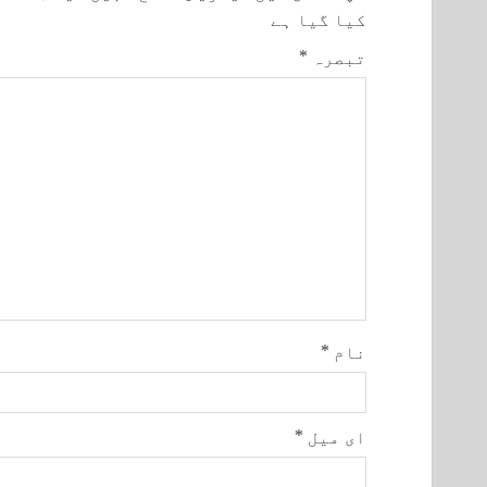
کیا گیا ہے
تبصرہ
*
نام
*
ای میل
*